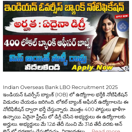
Indian Overseas Bank LBO Recruitment 2025
ఇండియన్ ఓవర్సీస్ బ్యాంక్ (IOB) లో ఉద్యోగాల భర్తీకి నోటిఫికేషన్
విడుదల చేయడం జరిగింది. లోకల్ బ్యాంక్ ఆఫీసర్ ఉద్యోగాలను ఈ
నోటిఫికేషన్ ద్వారా భర్తీ చేస్తున్నారు. మొత్తం 400 పోస్టులు ఖాళీగా
ఉన్నాయి. ఏదైనా స్ట్రీమ్ లో డిగ్రీ చేసిన అభ్యర్థులు ఈ ఉద్యోగాలకు
అర్హులు. అభ్యర్థులు మే 12వ తేదీ నుంచి మే 31వ తేదీ వరకు ఆన్
లైన్ లో దరఖాస్తు చేసుకోవచ్చు. విద్యార్హతలు, …
Read more