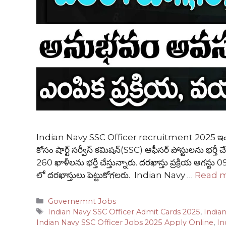
Indian Navy SSC Officer recruitment 2025 ఇండియన
కోసం షార్ట్ సర్వీస్ కమిషన్(SSC) ఆఫీసర్ పోస్టులను భర్తీ 
260 ఖాళీలను భర్తీ చేస్తున్నారు. దరఖాస్తు ప్రక్రియ ఆగస్టు
లో దరఖాస్తులు పెట్టుకోగలరు. Indian Navy …
Read 
Categories
Governemnt Jobs
Tags
Indian Navy SSC Officer Admit Cards 2025
,
India
Indian Navy SSC Officer Jobs 2025 Apply Online
,
In