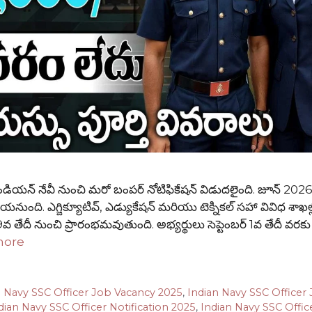
్ నేవీ నుంచి మరో బంపర్ నోటిఫికేషన్ విడుదలైంది. జూన్ 2026 
చేయనుంది. ఎగ్జిక్యూటివ్, ఎడ్యుకేషన్ మరియు టెక్నికల్ సహా వివిధ శాఖల
 09వ తేదీ నుంచి ప్రారంభమవుతుంది. అభ్యర్థులు సెప్టెంబర్ 1వ తేదీ వరకు
more
n Navy SSC Officer Job Vacancy 2025
,
Indian Navy SSC Officer
dian Navy SSC Officer Notification 2025
,
Indian Navy SSC Offic