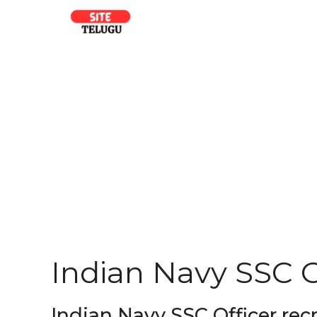
Skip
to
content
Indian Navy SSC O
Indian Navy SSC Officer recr