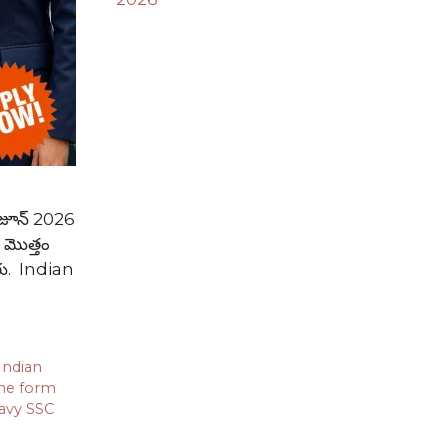
 జూన్ 2026
. మొత్తం
లరు. Indian
Indian
ine form
avy SSC