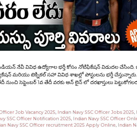
 నేవీ వివిధ ఉద్యోగాల భర్తీ కోసం నోటిఫికేషన్ విడుదల చేసింది.
ుకేషన్ మరియు టెక్నికల్ సహా వివిధ శాఖల్లో పోస్టులను భర్తీ చేస్తున్నారు
ీ నుంచి సెప్టెంబర్ 1వ తేదీ వరకు ఆన్ లైన్ లో దరఖాస్తులు పెట్టుకోగ
Officer Job Vacancy 2025
,
Indian Navy SSC Officer Jobs 2025
,
vy SSC Officer Notification 2025
,
Indian Navy SSC Officer Onl
ian Navy SSC Officer recruitment 2025 Apply Online
,
Indian N