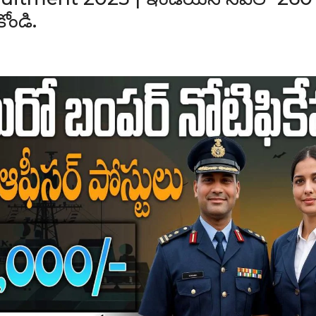
ోండి.