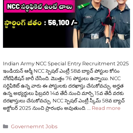
Indian Army NCC Special Entry Recruitment 2025
ఇండియన్ ఆర్మీ NCC స్పెషల్ ఎంట్రీ 58వ బ్యాచ్ పోస్టుల కోసం
నోటిఫికేషన్ జారీ చేసింది. మొత్తం 76 పోస్టులు ఉన్నాయి. NCC
సర్టిఫికెట్ ఉన్న వారు ఈ పోస్టులకు దరఖాస్తు చేసుకోవచ్చు. అర్హత
ఉన్న అభ్యర్థులు ఫిబ్రవరి 14వ తేదీ నుంచి మార్చి 15వ తేదీ వరకు
దరఖాస్తులు చేసుకోవచ్చు. NCC స్పెషల్ ఎంట్రీ స్కీమ్ 58వ బ్యాచ్
అక్టోబర్ 2025 నుంచి ప్రారంభం అవుతుంది. …
Read more
Categories
Governemnt Jobs