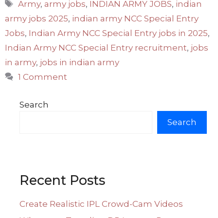
Tags
Army
,
army jobs
,
INDIAN ARMY JOBS
,
indian
army jobs 2025
,
indian army NCC Special Entry
Jobs
,
Indian Army NCC Special Entry jobs in 2025
,
Indian Army NCC Special Entry recruitment
,
jobs
in army
,
jobs in indian army
1 Comment
Search
Search
Recent Posts
Create Realistic IPL Crowd-Cam Videos