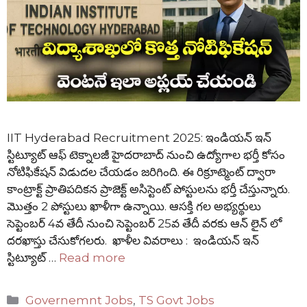
IIT Hyderabad Recruitment 2025: ఇండియన్ ఇన్
స్టిట్యూట్ ఆఫ్ టెక్నాలజీ హైదరాబాద్ నుంచి ఉద్యోగాల భర్తీ కోసం
నోటిఫికేషన్ విడుదల చేయడం జరిగింది. ఈ రిక్రూట్మెంట్ ద్వారా
కాంట్రాక్ట్ ప్రాతిపదికన ప్రాజెక్ట్ అసిస్టెంట్ పోస్టులను భర్తీ చేస్తున్నారు.
మొత్తం 2 పోస్టులు ఖాళీగా ఉన్నాయి. ఆసక్తి గల అభ్యర్థులు
సెప్టెంబర్ 4వ తేదీ నుంచి సెప్టెంబర్ 25వ తేదీ వరకు ఆన్ లైన్ లో
దరఖాస్తు చేసుకోగలరు. ఖాళీల వివరాలు : ఇండియన్ ఇన్
స్టిట్యూట్ …
Read more
Categories
Governemnt Jobs
,
TS Govt Jobs