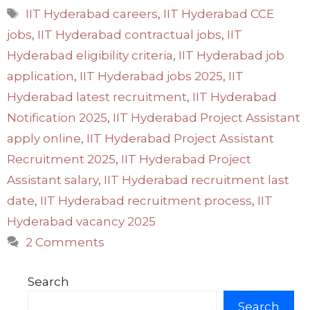
Tags
IIT Hyderabad careers
,
IIT Hyderabad CCE
jobs
,
IIT Hyderabad contractual jobs
,
IIT
Hyderabad eligibility criteria
,
IIT Hyderabad job
application
,
IIT Hyderabad jobs 2025
,
IIT
Hyderabad latest recruitment
,
IIT Hyderabad
Notification 2025
,
IIT Hyderabad Project Assistant
apply online
,
IIT Hyderabad Project Assistant
Recruitment 2025
,
IIT Hyderabad Project
Assistant salary
,
IIT Hyderabad recruitment last
date
,
IIT Hyderabad recruitment process
,
IIT
Hyderabad vacancy 2025
2 Comments
Search
Search