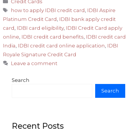
Categories
Credit Cards
Tags
how to apply IDBI credit card
,
IDBI Aspire
Platinum Credit Card
,
IDBI bank apply credit
card
,
IDBI card eligibility
,
IDBI Credit Card apply
online
,
IDBI credit card benefits
,
IDBI credit card
India
,
IDBI credit card online application
,
IDBI
Royale Signature Credit Card
Leave a comment
Search
Search
Recent Posts