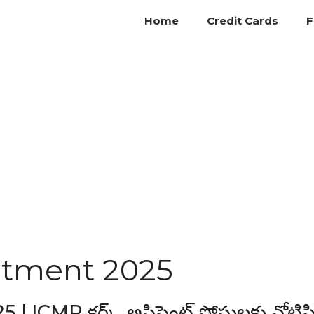
Home
Credit Cards
F
itment 2025
R క్లర్క్, అసిస్టెంట్ పోస్టులకు నోటిఫి