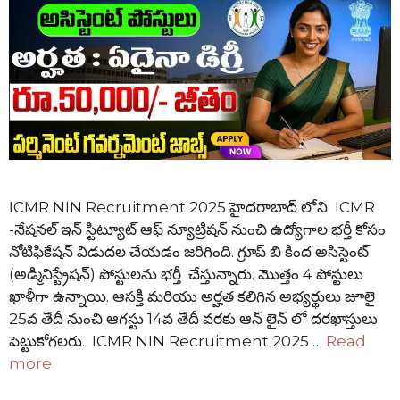
ICMR NIN Recruitment 2025 హైదరాబాద్ లోని ICMR
-నేషనల్ ఇన్ స్టిట్యూట్ ఆఫ్ న్యూట్రిషన్ నుంచి ఉద్యోగాల భర్తీ కోసం
నోటిఫికేషన్ విడుదల చేయడం జరిగింది. గ్రూప్ బి కింద అసిస్టెంట్
(అడ్మినిస్ట్రేషన్) పోస్టులను భర్తీ చేస్తున్నారు. మొత్తం 4 పోస్టులు
ఖాళీగా ఉన్నాయి. ఆసక్తి మరియు అర్హత కలిగిన అభ్యర్థులు జూలై
25వ తేదీ నుంచి ఆగస్టు 14వ తేదీ వరకు ఆన్ లైన్ లో దరఖాస్తులు
పెట్టుకోగలరు. ICMR NIN Recruitment 2025 …
Read
more