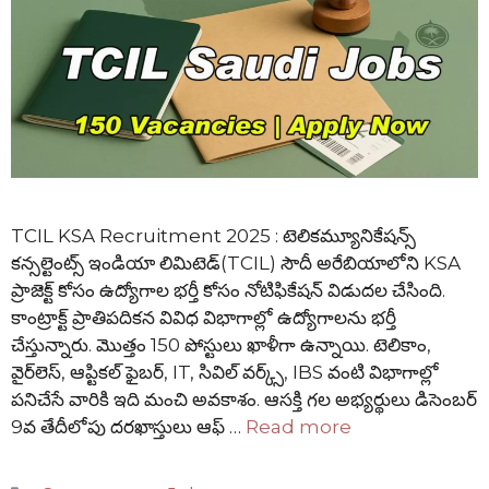
TCIL KSA Recruitment 2025 : టెలికమ్యూనికేషన్స్
కన్సల్టెంట్స్ ఇండియా లిమిటెడ్(TCIL) సౌదీ అరేబియాలోని KSA
ప్రాజెక్ట్ కోసం ఉద్యోగాల భర్తీ కోసం నోటిఫికేషన్ విడుదల చేసింది.
కాంట్రాక్ట్ ప్రాతిపదికన వివిధ విభాగాల్లో ఉద్యోగాలను భర్తీ
చేస్తున్నారు. మొత్తం 150 పోస్టులు ఖాళీగా ఉన్నాయి. టెలికాం,
వైర్‌లెస్, ఆప్టికల్ ఫైబర్, IT, సివిల్ వర్క్స్, IBS వంటి విభాగాల్లో
పనిచేసే వారికి ఇది మంచి అవకాశం. ఆసక్తి గల అభ్యర్థులు డిసెంబర్
9వ తేదీలోపు దరఖాస్తులు ఆఫ్ …
Read more