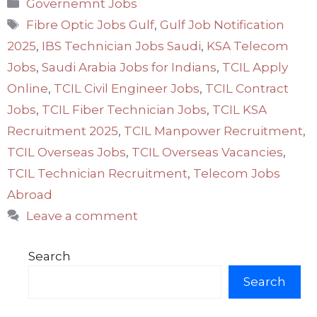
Categories
Governemnt Jobs
Tags
Fibre Optic Jobs Gulf
,
Gulf Job Notification
2025
,
IBS Technician Jobs Saudi
,
KSA Telecom
Jobs
,
Saudi Arabia Jobs for Indians
,
TCIL Apply
Online
,
TCIL Civil Engineer Jobs
,
TCIL Contract
Jobs
,
TCIL Fiber Technician Jobs
,
TCIL KSA
Recruitment 2025
,
TCIL Manpower Recruitment
,
TCIL Overseas Jobs
,
TCIL Overseas Vacancies
,
TCIL Technician Recruitment
,
Telecom Jobs
Abroad
Leave a comment
Search
Search