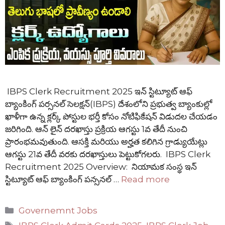
IBPS Clerk Recruitment 2025 ఇన్ స్టిట్యూట్ ఆఫ్
బ్యాంకింగ్ పర్సనల్ సెలక్షన్(IBPS) దేశంలోని ప్రభుత్వ బ్యాంకుల్లో
ఖాళీగా ఉన్న క్లర్క్ పోస్టుల భర్తీ కోసం నోటిఫికేషన్ విడుదల చేయడం
జరిగింది. ఆన్ లైన్ దరఖాస్తు ప్రక్రియ ఆగస్టు 1వ తేదీ నుంచి
ప్రారంభమవుతుంది. ఆసక్తి మరియు అర్హత కలిగిన గ్రాడ్యుయేట్లు
ఆగస్టు 21వ తేదీ వరకు దరఖాస్తులు పెట్టుకోగలరు. IBPS Clerk
Recruitment 2025 Overview: నియామక సంస్థ ఇన్
స్టిట్యూట్ ఆఫ్ బ్యాంకింగ్ పన్సనల్ …
Read more
Categories
Governemnt Jobs
Tags