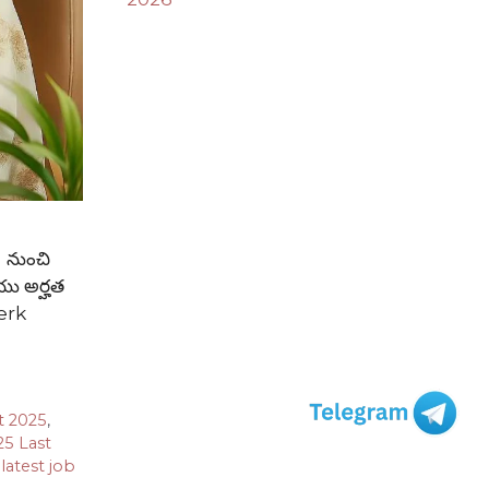
) నుంచి
మరయు అర్హత
lerk
t 2025
,
25 Last
,
latest job