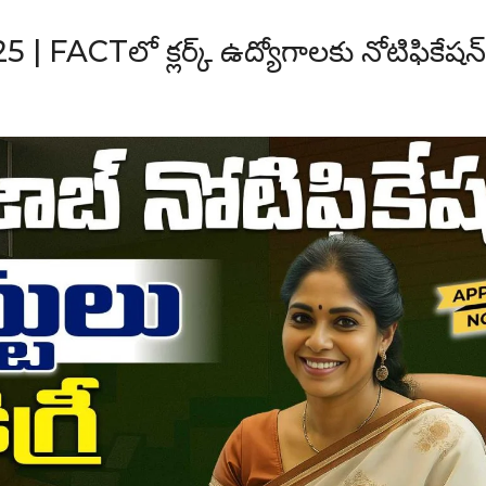
FACTలో క్లర్క్ ఉద్యోగాలకు నోటిఫికేషన్