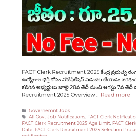
FACT Clerk Recruitment 2025 కేంద్ర ప్రభుత్వ రంగ సంస్
ఉద్యోగాల భర్తీ కోసం నోటిఫికేషన్ విడుదల చేయడం జరిగింది. కా
కలిగిన అభ్యర్థులు జూలై 28వ తేదీ నుంచి ఆగస్టు 7వ తేద
Recruitment 2025 Overview …
Read more
Categories
Governemnt Jobs
Tags
All Govt Job Notifications
,
FACT Clerk Notificati
FACT Clerk Recruitment 2025 Age Limit
,
FACT Cler
Date
,
FACT Clerk Recruitment 2025 Selection Proc