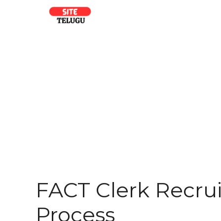
Skip
to
content
FACT Clerk Recru
Process