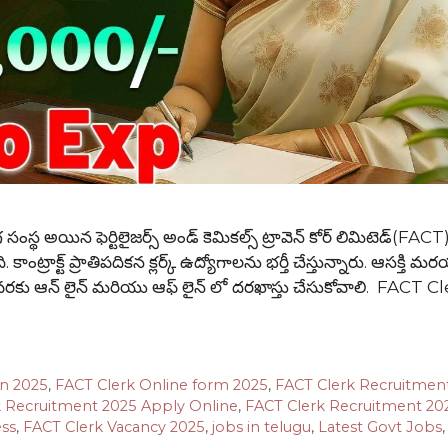
థ అయిన ఫెర్టిలైజర్స్ అండ్ కెమికల్స్ ట్రావెన్ కోర్ లిమిటెడ్(FACT
ంట్రాక్ట్ ప్రాతిపదికన క్లర్క్ ఉద్యోగాలను భర్తీ చేస్తున్నారు. ఆసక్తి 
ీ వరకు ఆన్ లైన్ మరియు ఆఫ్ లైన్ లో దరఖాస్తు చేసుకోవాలి. FACT C
on 2025
,
FACT Clerk Online form 2025
,
FACT Clerk Recruitmen
k Recruitment 2025 Apply Online
,
FACT Clerk Recruitment 20
ess
,
FACT Clerk Vacancy 2025
,
jobs in telugu
,
Latest Govt Jobs