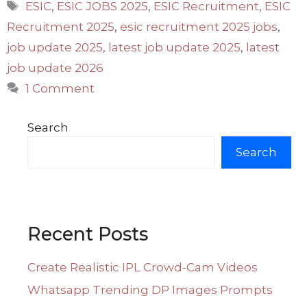
Tags
ESIC
,
ESIC JOBS 2025
,
ESIC Recruitment
,
ESIC
Recruitment 2025
,
esic recruitment 2025 jobs
,
job update 2025
,
latest job update 2025
,
latest
job update 2026
1 Comment
Search
Search
Recent Posts
Create Realistic IPL Crowd-Cam Videos
Whatsapp Trending DP Images Prompts