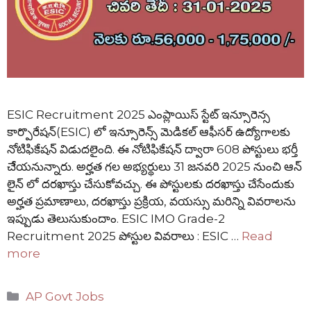
ESIC Recruitment 2025 ఎంప్లాయిస్ స్టేట్ ఇన్సూరెన్స
కార్పొరేషన్(ESIC) లో ఇన్సూరెన్స్ మెడికల్ ఆఫీసర్ ఉద్యోగాలకు
నోటిఫికేషన్ విడుదలైంది. ఈ నోటిఫికేషన్ ద్వారా 608 పోస్టులు భర్తీ
చేేయనున్నారు. అర్హత గల అభ్యర్థులు 31 జనవరి 2025 నుంచి ఆన్
లైన్ లో దరఖాస్తు చేసుకోవచ్చు. ఈ పోస్టులకు దరఖాస్తు చేసేందుకు
అర్హత ప్రమాణాలు, దరఖాస్తు ప్రక్రియ, వయస్సు మరిన్ని వివరాలను
ఇప్పుడు తెలుసుకుందాం. ESIC IMO Grade-2
Recruitment 2025 పోస్టుల వివరాలు : ESIC …
Read
more
Categories
AP Govt Jobs