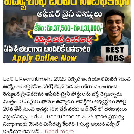
EdCIL Recruitment 2025 ఎడ్సిల్ ఇండియా లిమిటెడ్ నుంచి
ఉద్యోగాల భర్తీ కోసం నోటిఫికేషన్ విడుదల చేయడం జరిగింది.
రెగ్యులర్ ప్రాతిపదికన ఆఫీసర్ ట్రైనీ పోస్టులను భర్తీ చేస్తున్నారు.
మొత్తం 10 పోస్టులు ఖాళీగా ఉన్నాయి. ఆసక్తిగల అభ్యర్థులు జూలై
20వ తేదీ నుంచి ఆగస్టు 18వ తేదీ వరకు ఆన్ లైన్ లో దరఖాస్తులు
పెట్టుకోవచ్చు. EdCIL Recruitment 2025 భారత ప్రభుత్వ
విద్యాశాఖకు చెందిన మినీరత్న కేటగిరి-1 సంస్థ అయిన ఎడ్సిల్
ఇండియా లిమిటెడ్ …
Read more