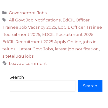
Categories
Governemnt Jobs
Tags
All Govt Job Notifications
,
EdCIL Officer
Trainee Job Vacancy 2025
,
EdCIL Officer Trainee
Recruitment 2025
,
EDCIL Recruitment 2025
,
EdCIL Recruitment 2025 Apply Online
,
jobs in
telugu
,
Latest Govt Jobs
,
latest job notification
,
sitetelugu jobs
Leave a comment
Search
Search