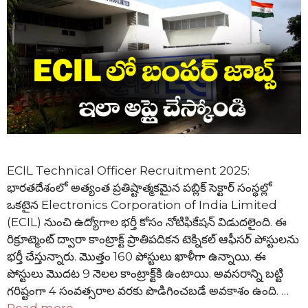
ECIL Technical Officer Recruitment 2025:
భారతదేశంలో అత్యంత ప్రతిష్టాత్మకమైన పబ్లిక్ సెక్టార్ సంస్థల్లో
ఒకటైన Electronics Corporation of India Limited
(ECIL) నుంచి ఉద్యోగాల భర్తీ కోసం నోటిఫికేషన్ విడుదలైంది. ఈ
రిక్రూట్మెంట్ ద్వారా కాంట్రాక్ట్ ప్రాతిపదికన టెక్నికల్ ఆఫీసర్ పోస్టులను
భర్తీ చేస్తున్నారు. మొత్తం 160 పోస్టులు ఖాళీగా ఉన్నాయి. ఈ
పోస్టులు మొదట 9 నెలల కాంట్రాక్ట్‌కి ఉంటాయి. అవసరాన్ని బట్టి
గరిష్టంగా 4 సంవత్సరాల వరకు పొడిగించబడే అవకాశం ఉంది. …
Read more