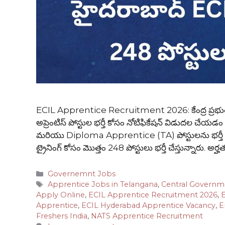
ECIL Apprentice Recruitment 2026: కేంద్ర ప్రభు
అప్రెంటిస్ పోస్టుల భర్తీ కోసం నోటిఫికేషన్ విడుదల చే
మరియు Diploma Apprentice (TA) పోస్టులను భర్తీ చేస
ట్రైనింగ్ కోసం మొత్తం 248 పోస్టులు భర్తీ చేస్తున్నారు. అ
Categories
Governemnt Jobs
Tags
Apprentice Jobs in Telangana
,
Central Governm
Apply Online
,
ECIL Apprentice Recruitment 2026
,
E
Apprentice
,
ECIL Hyderabad Apprentice Vacancy
,
E
Freshers India
,
NATS Apprentice Recruitment