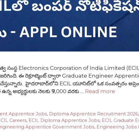
త్వ సంస్థ Electronics Corporation of India Limited (ECIL
యడం జరిగింది. ఈ రిక్రూట్మెంట్ ద్వారా Graduate Engineer Appren
్తున్నారు. హైదరాబాద్‌లోని ECIL యూనిట్‌లో ఒక సంవత్సరం అప్రెం
ర్హత ఉన్న అభ్యర్థులకు నెలకు ₹9,000 వరకు …
Read more
ent Apprentice Jobs
,
Diploma Apprentice Recruitment 2026
CIL Careers
,
ECIL Diploma Apprentice Jobs
,
ECIL Graduate E
ngineering Apprentice Government Jobs
,
Engineering Jobs 