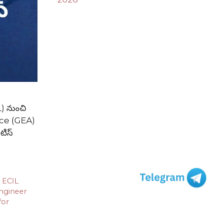
) నుంచి
tice (GEA)
టిస్
,
ECIL
ngineer
for