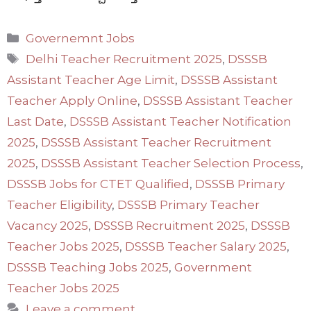
Categories
Governemnt Jobs
Tags
Delhi Teacher Recruitment 2025
,
DSSSB
Assistant Teacher Age Limit
,
DSSSB Assistant
Teacher Apply Online
,
DSSSB Assistant Teacher
Last Date
,
DSSSB Assistant Teacher Notification
2025
,
DSSSB Assistant Teacher Recruitment
2025
,
DSSSB Assistant Teacher Selection Process
,
DSSSB Jobs for CTET Qualified
,
DSSSB Primary
Teacher Eligibility
,
DSSSB Primary Teacher
Vacancy 2025
,
DSSSB Recruitment 2025
,
DSSSB
Teacher Jobs 2025
,
DSSSB Teacher Salary 2025
,
DSSSB Teaching Jobs 2025
,
Government
Teacher Jobs 2025
Leave a comment