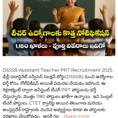
DSSSB Assistant Teacher PRT Recruitment 2025 :
ఢిల్లీ సబార్డినేట్ సర్వీసెస్ సెలక్షన్ బోర్డు(DSSSB) నుంచి ఉద్యోగాల
భర్తీ కోసం నోటిఫికేషన్ అయితే విడుదల చేయడం జరిగింది. ఈ
రిక్రూట్మెంట్ ద్వారా అసిస్టెంట్ టీచర్ PRT పోస్టులను భర్తీ
చేస్తున్నారు. మొత్తం 1180 పోస్టులు ఖాళీగా ఉన్నాయి. ఇవి సెంట్రల్
టీచర్ పోస్టులు. CTET క్వాలిఫై అయిన తెలంగాణ మరియు
ఆంధ్రప్రదేశ్ రాష్ట్రాలకు చెందిన అభ్యర్థులు కూడా ఈ పోస్టులకు
దరఖాస్తు చేసుకోవచ్చు. ఆసక్తి గల …
Read more