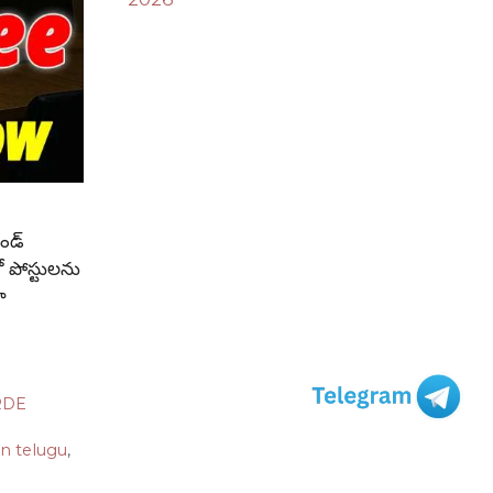
ండ్
ో పోస్టులను
ా
RDE
in telugu
,