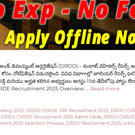
 డెవలప్మెంట్ ఆర్గనైజేషన్ (DRDO) – కంబాట్ వెహికల్స్ రీసెర్చ్ అ
 కోసం నోటిఫికేషన్ విడుదలైంది. వివిధ విభాగాల్లో జూనియర్ రీసెర్చ్ ఫెల
ఆసక్తి మరియు అర్హత కలిగిన అభ్యర్థులు ఆగస్టు 19వ తేదీలోపు పోస్టు లేద
O CVRDE Recruitment 2025 Overview: …
Read more
cancy 2025
,
DRDO CVRDE JRF Recruitment 2025
,
DRDO CV
,
DRDO CVRDE Recruitment 2025 Admit Cards
,
DRDO CVRDE
ent 2025 Selection Process
,
DRDO Recruitment 2025
,
jobs 