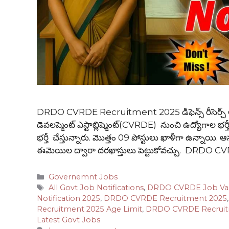
DRDO CVRDE Recruitment 2025 డిఫెన్స్ రీసెర్చ్ అండ్
డెవలప్మెంట్ ఎస్టాబ్లిష్మెంట్(CVRDE) నుంచి ఉద్యోగాల భర్తీ
భర్తీ చేస్తున్నారు. మొత్తం 09 పోస్టులు ఖాళీగా ఉన్నాయి. 
ఈమెయిల ద్వారా దరఖాస్తులు పెట్టుకోవచ్చు. DRD
Categories
Governemnt Jobs
Tags
All Govt Job Notifications
,
DRDO CVRDE Job Va
Notification 2025
,
DRDO CVRDE Recruitment 2025
Recruitment 2025 Age Limit
,
DRDO CVRDE Recruitm
Latest Govt Jobs