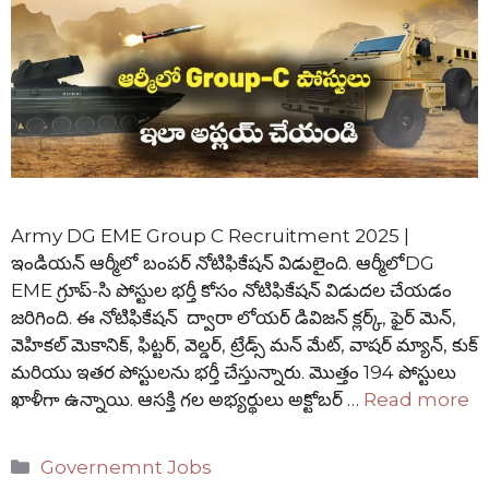
Army DG EME Group C Recruitment 2025 |
ఇండియన్ ఆర్మీలో బంపర్ నోటిఫికేషన్ విడులైంది. ఆర్మీలోDG
EME గ్రూప్-సి పోస్టుల భర్తీ కోసం నోటిఫికేషన్ విడుదల చేయడం
జరిగింది. ఈ నోటిఫికేషన్ ద్వారా లోయర్ డివిజన్ క్లర్క్, ఫైర్ మెన్,
వెహికల్ మెకానిక్, ఫిట్టర్, వెల్డర్, ట్రేడ్స్ మన్ మేట్, వాషర్ మ్యాన్, కుక్
మరియు ఇతర పోస్టులను భర్తీ చేస్తున్నారు. మొత్తం 194 పోస్టులు
ఖాళీగా ఉన్నాయి. ఆసక్తి గల అభ్యర్థులు అక్టోబర్ …
Read more
Categories
Governemnt Jobs