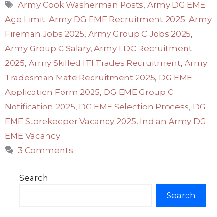
Tags
Army Cook Washerman Posts
,
Army DG EME
Age Limit
,
Army DG EME Recruitment 2025
,
Army
Fireman Jobs 2025
,
Army Group C Jobs 2025
,
Army Group C Salary
,
Army LDC Recruitment
2025
,
Army Skilled ITI Trades Recruitment
,
Army
Tradesman Mate Recruitment 2025
,
DG EME
Application Form 2025
,
DG EME Group C
Notification 2025
,
DG EME Selection Process
,
DG
EME Storekeeper Vacancy 2025
,
Indian Army DG
EME Vacancy
3 Comments
Search
Search