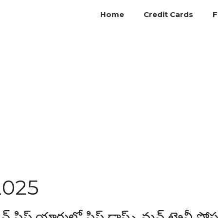
Home
Credit Cards
F
2025
్ యార్డులో షిప్ డ్రాఫ్ట్స్ మన్ ట్రైనీ పోస్