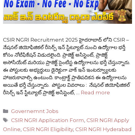
CSIR NGRI Recruitment 2025 హైదరాబాద్ లోని CSIR –
నేషనల్ జియోఫిజికల్ రీసెర్చ్ ఇన్ స్టిట్యూట్ నుంచి ఉద్యోగాల భర్తీ
కోసం నోటిఫికేషన్ విడుదలైంది. ప్రాజెక్ట్ అసిస్టెంట్, ప్రాజెక్ట్
అసోసియేట్ మరియు ప్రాజెక్ట్ సైంటిస్ట ఉద్యోగాలను భర్తీ చేస్తున్నారు.
ఈ పోస్టులకు అభ్యర్థులు డైరెక్టుగా వాక్ ఇన్ ఇంటర్వ్యూలకు
హాజరుకావాల్సి ఉంటుంది. కాంట్రాక్ట్ ప్రాతిపదికన ఈ ఉద్యోగాలను
అయితే భర్తీ చేస్తున్నారు. పోస్టుల వివరాలు : నేషనల్ జియోఫిజికల్
రీసెర్చ్ ఇన్ స్టిట్యూట్ ప్రాజెక్ట్ అసిస్టెంట్, …
Read more
Categories
Governemnt Jobs
Tags
CSIR NGRI Application Form
,
CSIR NGRI Apply
Online
,
CSIR NGRI Eligibility
,
CSIR NGRI Hyderabad