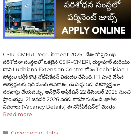
CSIR–CMERI Recruitment 2025 : దేశంలో ప్రముఖ
పరిశోధనా సంస్థలలో ఒకటైన CSIR–CMERI, దుర్గాపూర్ మరియు
దాని Ludhiana Extension Centre కోసం Technician-I
పోస్టుల భర్తీకి కొత్త నోటిఫికేషన్ విడుదల చేసింది. ITI పూర్తి చేసిన
అభ్యర్థులకు ఇది మంచి అవకాశం. ఈ పోస్టులకు దేశవ్యాప్తంగా
దరఖాస్తు చేయవచ్చు. ఆన్‌లైన్ అప్లికేషన్ 22 డిసెంబర్ 2025 నుంచి
ప్రారంభమై, 21 జనవరి 2026 వరకు కొనసాగుతుంది. ఖాళీల
వివరాలు (Vacancy Details) ఈ నోటిఫికేషన్‌లో మొత్తం …
Read more
Categories
Governemnt Jobs