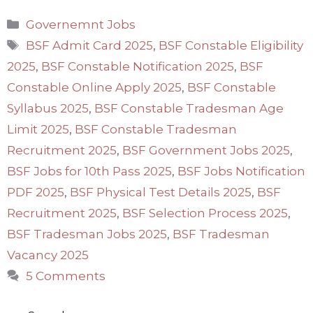
Categories
Governemnt Jobs
Tags
BSF Admit Card 2025
,
BSF Constable Eligibility
2025
,
BSF Constable Notification 2025
,
BSF
Constable Online Apply 2025
,
BSF Constable
Syllabus 2025
,
BSF Constable Tradesman Age
Limit 2025
,
BSF Constable Tradesman
Recruitment 2025
,
BSF Government Jobs 2025
,
BSF Jobs for 10th Pass 2025
,
BSF Jobs Notification
PDF 2025
,
BSF Physical Test Details 2025
,
BSF
Recruitment 2025
,
BSF Selection Process 2025
,
BSF Tradesman Jobs 2025
,
BSF Tradesman
Vacancy 2025
5 Comments