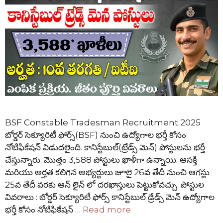
BSF Constable Tradesman Recruitment 2025
బోర్డర్ సెక్యూరిటీ ఫోర్స్(BSF) నుంచి ఉద్యోగాల భర్తీ కోసం
నోటిఫికేషన్ విడుదలైంది. కానిస్టేబుల్(ట్రేడ్స్ మెన్) పోస్టులను భర్తీ
చేస్తున్నారు. మొత్తం 3,588 పోస్టులు ఖాళీగా ఉన్నాయి. ఆసక్తి
మరియు అర్హత కలిగిన అభ్యర్థులు జూలై 26వ తేదీ నుంచి ఆగస్టు
25వ తేదీ వరకు ఆన్ లైన్ లో దరఖాస్తులు పెట్టుకోవచ్చు. పోస్టుల
వివరాలు : బోర్డర్ సెక్యూరిటీ ఫోర్స్ కానిస్టేబుల్ డ్రేడ్స్ మెన్ ఉద్యోగాల
భర్తీ కోసం నోటిఫికేషన్ …
Read more