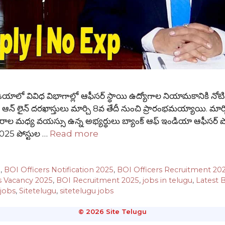
ో వివిధ విభాగాల్లో ఆఫీసర్ స్థాయి ఉద్యోగాల నియామకానికి నోటిఫ
న్ లైన్ దరఖాస్తులు మార్చి 8వ తేదీ నుంచి ప్రారంభమయ్యాయి. మార్
ంవత్సరాల మధ్య వయస్సు ఉన్న అభ్యర్థులు బ్యాంక్ ఆఫ్ ఇండియా ఆఫీసర్ ప
025 పోస్టుల …
Read more
5
,
BOI Officers Notification 2025
,
BOI Officers Recruitment 20
s Vacancy 2025
,
BOI Recruitment 2025
,
jobs in telugu
,
Latest 
 jobs
,
Sitetelugu
,
sitetelugu jobs
© 2026 Site Telugu