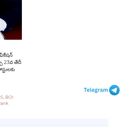
ికేషన్
చి 23వ తేదీ
ోస్టులకు
25
,
BOI
Bank