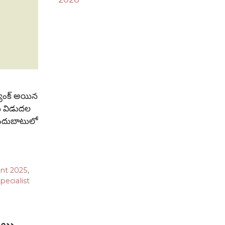
యాంక్ అయిన
ు విడుదల
ు అందుబాటులో
ent 2025
,
pecialist