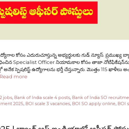
ాల కోసం ఎదురుచూస్తున్న అభ్యర్థులకు గుడ్ న్యూస్. ప్రముఖ్య బ్
ించిన Specialist Officer నియామకాల కోసం తాజా నోటిఫికేషన్‌న
ో అనేక స్పెషలిస్ట్ ఉద్యోగాలను భర్తీ చేస్తున్నారు. మొత్తం 115 ఖాళీల
Read more
2 jobs
,
Bank of India scale 4 posts
,
Bank of India SO recruitm
tment 2025
,
BOI scale 3 vacancies
,
BOI SO apply online
,
BOI s