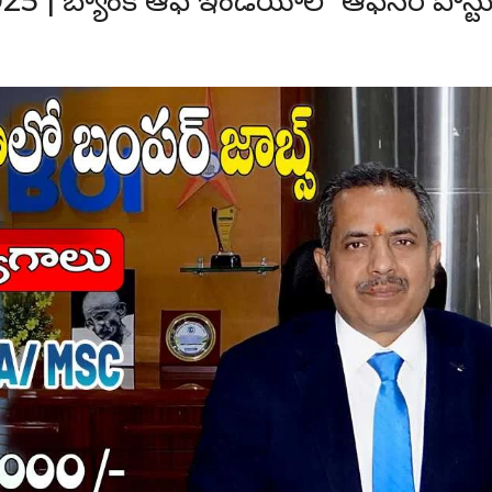
 | బ్యాంక్ ఆఫ్ ఇండియాలో ఆఫీసర్ పోస్ట