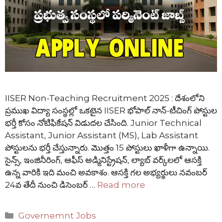
IISER Non-Teaching Recruitment 2025 : దేశంలోని
ప్రముఖ విద్యా సంస్థల్లో ఒకటైన IISER భోపాల్ నాన్-టీచింగ్ పోస్టుల
భర్తీ కోసం నోటిఫికేషన్ విడుదల చేసింది. Junior Technical
Assistant, Junior Assistant (MS), Lab Assistant
పోస్టులను భర్తీ చేస్తున్నారు. మొత్తం 15 పోస్టులు ఖాళీగా ఉన్నాయి.
సైన్స్, ఇంజినీరింగ్, ఆఫీస్ అడ్మినిస్ట్రేషన్, ల్యాబ్ వర్క్‌లలో ఆసక్తి
ఉన్న వారికి ఇది మంచి అవకాశం. ఆసక్తి గల అభ్యర్థులు నవంబర్
24వ తేదీ నుంచి డిసెంబర్ …
Read more
Categories
Governemnt Jobs