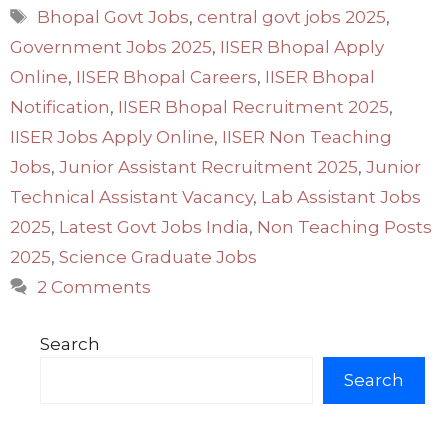
Tags
Bhopal Govt Jobs
,
central govt jobs 2025
,
Government Jobs 2025
,
IISER Bhopal Apply
Online
,
IISER Bhopal Careers
,
IISER Bhopal
Notification
,
IISER Bhopal Recruitment 2025
,
IISER Jobs Apply Online
,
IISER Non Teaching
Jobs
,
Junior Assistant Recruitment 2025
,
Junior
Technical Assistant Vacancy
,
Lab Assistant Jobs
2025
,
Latest Govt Jobs India
,
Non Teaching Posts
2025
,
Science Graduate Jobs
2 Comments
Search
Search