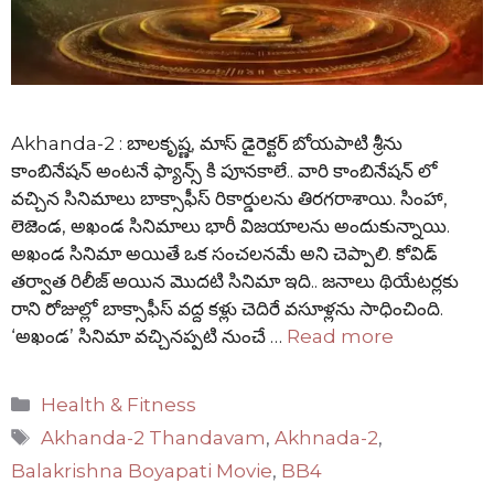
Akhanda-2 : బాలకృష్ణ, మాస్ డైరెక్టర్ బోయపాటి శ్రీను
కాంబినేషన్ అంటనే ఫ్యాన్స్ కి పూనకాలే.. వారి కాంబినేషన్ లో
వచ్చిన సినిమాలు బాక్సాఫీస్ రికార్డులను తిరగరాశాయి. సింహా,
లెజెండ, అఖండ సినిమాలు భారీ విజయాలను అందుకున్నాయి.
అఖండ సినిమా అయితే ఒక సంచలనమే అని చెప్పాలి. కోవిడ్
తర్వాత రిలీజ్ అయిన మొదటి సినిమా ఇది.. జనాలు థియేటర్లకు
రాని రోజుల్లో బాక్సాఫీస్ వద్ద కళ్లు చెదిరే వసూళ్లను సాధించింది.
‘అఖండ’ సినిమా వచ్చినప్పటి నుంచే …
Read more
Categories
Health & Fitness
Tags
Akhanda-2 Thandavam
,
Akhnada-2
,
Balakrishna Boyapati Movie
,
BB4