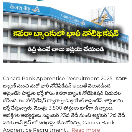
Canara Bank Apprentice Recruitment 2025 : కెనరా
బ్యాంక్ నుంచి మరో భారీ నోటిఫికేషన్ అయితే వెలువడింది.
అప్రెంటిస్ పోస్టుల భర్తీ కోసం కెనరా బ్యాంక్ నోటిఫికేషన్ విడుదల
చేసింది. ఈ నోటిఫికేషన్ ద్వారా గ్రాడ్యుయేట్ అప్రెంటిస్ పోస్టులను
భర్తీ చేస్తున్నారు. మొత్తం 3,500 పోస్టులు ఖాళీగా ఉన్నాయి.
ఆసక్తిగల అభ్యర్థులు సెప్టెంబర్ 23వ తేదీ నుంచి అక్టోబర్ 12వ తేదీ
వరకు ఆన్ లైన్ లో దరఖాస్తు చేసుకోవచ్చు. Canara Bank
Apprentice Recruitment …
Read more