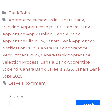
Categories
Bank Jobs
Tags
Apprentice Vacancies in Canara Bank
,
Banking Apprenticeship 2025
,
Canara Bank
Apprentice Apply Online
,
Canara Bank
Apprentice Eligibility
,
Canara Bank Apprentice
Notification 2025
,
Canara Bank Apprentice
Recruitment 2025
,
Canara Bank Apprentice
Selection Process
,
Canara Bank Apprentice
Stipend
,
Canara Bank Careers 2025
,
Canara Bank
Jobs 2025
Leave a comment
Search
Search