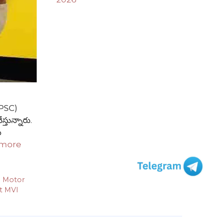
PPSC)
స్తున్నారు.
ు
 more
 Motor
nt MVI