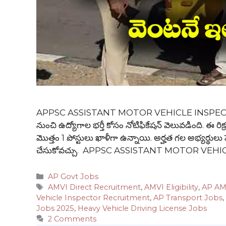
APPSC ASSISTANT MOTOR VEHICLE INSPECTOR Rec
నుంచి ఉద్యోగాల భర్తీ కోసం నోటిఫికేషన్ వెలువడింది. ఈ రిక్రూట
మొత్తం 1 పోస్టులు ఖాళీగా ఉన్నాయి. అర్హత గల అభ్యర్థులు స
చేసుకోవచ్చు. APPSC ASSISTANT MOTOR VEHI
Categories
AP Govt Jobs
Tags
AMVI Direct Recruitment
,
AMVI Eligibility
,
AP AM
Vehicle Inspector Recruitment
,
AP Transport Jobs
,
Jobs 2025
,
Heavy Vehicle Driving License Jobs
2 Comments