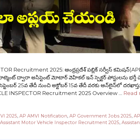
ruitment 2025: ఆంధ్రప్రదేశ్ పబ్లిక్ సర్వీస్ కమిషన్(A
్మెంట్ ద్వారా అసిస్టెంట్ మోటార్ వెహికల్ ఇన్ స్పెక్టర్ పోస్టులను భర్తీ చే
ెప్టెంబర్ 25వ తేదీ నుంచి అక్టోబర్ 15వ తేదీ వరకు ఆన్‌లైన్‌లో దరఖాస్త
CLE INSPECTOR Recruitment 2025 Overview …
Read
VI 2025
,
AP AMVI Notification
,
AP Government Jobs 2025
,
AP
Assistant Motor Vehicle Inspector Recruitment 2025
,
Assista