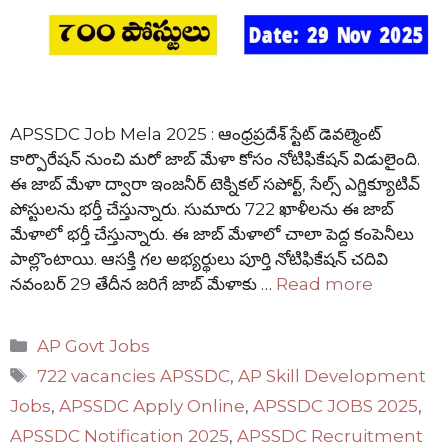
APSSDC Job Mela 2025 : ఆంధ్రప్రదేశ్ స్టేట్ డెవల్మెంట్
కార్పొరేషన్ నుంచి మరో జాబ్ మేళా కోసం నోటిఫికేషన్ విడులైంది.
ఈ జాబ్ మేళా ద్వారా ఇంజనీర్ టెక్నికల్ సపోర్ట్, సేల్స్ ఎగ్జిక్యూటివ్
పోస్టులను భర్తీ చేస్తున్నారు. సుమారు 722 ఖాళీలను ఈ జాబ్
మేళాలో భర్తీ చేస్తున్నారు. ఈ జాబ్ మేళాలో చాలా పెద్ద కంపెనీలు
పాల్లొంటాయి. ఆసక్తి గల అభ్యర్థులు పూర్తి నోటిఫికేషన్ చదివి
నవంబర్ 29 తేదీన జరిగే జాబ్ మేళాకు …
Read more
Categories
AP Govt Jobs
Tags
722 vacancies APSSDC
,
AP Skill Development
Jobs
,
APSSDC Apply Online
,
APSSDC JOBS 2025
,
APSSDC Notification 2025
,
APSSDC Recruitment