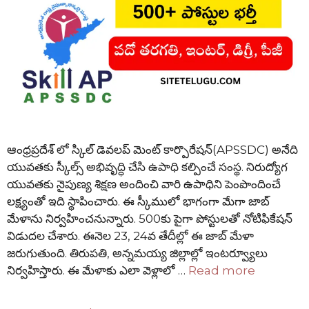
ఆంధ్రప్రదేశ్ లో స్కిల్ డెవలప్ మెంట్ కార్పొరేషన్(APSSDC) అనేది
యువతకు స్కీల్స్ అభివృద్ధి చేసి ఉపాధి కల్పించే సంస్థ. నిరుద్యోగ
యువతకు నైపుణ్య శిక్షణ అందించి వారి ఉపాధిని పెంపొందించే
లక్ష్యంతో ఇది స్థాపించారు. ఈ స్కీములో భాగంగా మేగా జాబ్
మేళాను నిర్వహించనున్నారు. 500కు పైగా పోస్టులతో నోటిఫికేషన్
విడుదల చేశారు. ఈనెల 23, 24వ తేదీల్లో ఈ జాబ్ మేళా
జరుగుతుంది. తిరుపతి, అన్నమయ్య జిల్లాల్లో ఇంటర్వ్యూలు
నిర్వహిస్తారు. ఈ మేళాకు ఎలా వెళ్లాలో …
Read more