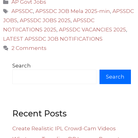
Categories
AP Govt Jobs
Tags
APSSDC
,
APSSDC JOB Mela 2025-min
,
APSSDC
JOBS
,
APSSDC JOBS 2025
,
APSSDC
NOTIICATIONS 2025
,
APSSDC VACANCIES 2025
,
LATEST APSSDC JOB NOTIFICATIONS
2 Comments
Search
Search
Recent Posts
Create Realistic IPL Crowd-Cam Videos