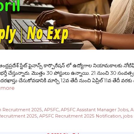
శ్ స్టేట్ ఫైనాన్స్ కార్పొరేషన్ లో ఉద్యోగాల నియామకాలకు నోటిఫి
ులను భర్తీ చేస్తున్నారు. మొత్తం 30 పోస్టులు ఉన్నాయి. 21 నుంచి 30 సంవ
దరఖాస్తు చేసుకోవడానికి మార్చి 12వ తేదీ నుంచి ఏప్రిల్ 11వ తేదీ వరక
 more
n Recruitment 2025
,
APSFC
,
APSFC Assistant Manager Jobs
,
A
ecruitment 2025
,
APSFC Recruitment 2025 Notification
,
jobs 