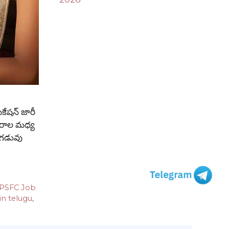
కేషన్ జారీ
త్సరాల మధ్య
ు గడువు
PSFC Job
in telugu
,