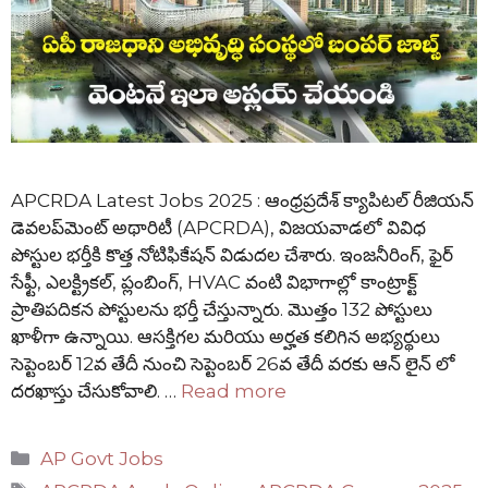
APCRDA Latest Jobs 2025 : ఆంధ్రప్రదేశ్ క్యాపిటల్ రీజియన్
డెవలప్‌మెంట్ అథారిటీ (APCRDA), విజయవాడలో వివిధ
పోస్టుల భర్తీకి కొత్త నోటిఫికేషన్ విడుదల చేశారు. ఇంజనీరింగ్, ఫైర్
సేఫ్టీ, ఎలక్ట్రికల్, ప్లంబింగ్, HVAC వంటి విభాగాల్లో కాంట్రాక్ట్
ప్రాతిపదికన పోస్టులను భర్తీ చేస్తున్నారు. మొత్తం 132 పోస్టులు
ఖాళీగా ఉన్నాయి. ఆసక్తిగల మరియు అర్హత కలిగిన అభ్యర్థులు
సెప్టెంబర్ 12వ తేదీ నుంచి సెప్టెంబర్ 26వ తేదీ వరకు ఆన్ లైన్ లో
దరఖాస్తు చేసుకోవాలి. …
Read more
Categories
AP Govt Jobs
Tags