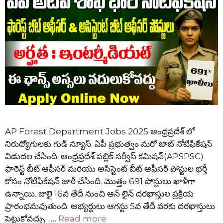
AP Forest Department Jobs 2025 ఆంధ్రప్రదేశ్ లో
నిరుద్యోగులకు గుడ్ న్యూస్. ఏపీ ప్రభుత్వం మరో జాబ్ నోటిఫికేషన్
విడుదల చేసింది. ఆంధ్రప్రదేశ్ పబ్లిక్ సర్వీస్ కమిషన్(APSPSC)
ఫారెస్ట్ బీట్ ఆఫీసర్ మరియు అసిస్టెంట్ బీట్ ఆఫీసర్ పోస్టుల భర్తీ
కోసం నోటిఫికేషన్ జారీ చేసింది. మొత్తం 691 పోస్టులు ఖాళీగా
ఉన్నాయి. జులై 16వ తేదీ నుంచి ఆన్ లైన్ దరఖాస్తుల ప్రక్రియ
ప్రారంభమవుతుంది. అభ్యర్థులు ఆగస్టు 5వ తేదీ వరకు దరఖాస్తులు
పెట్టుకోవచ్చు. …
Read more