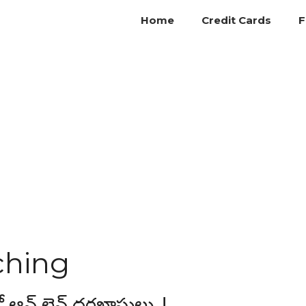
Home
Credit Cards
F
ching
లో ఆన్ లైన్ దరఖాస్తులు..!