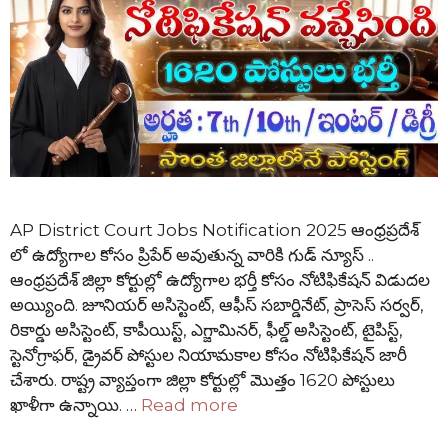
AP District Court Jobs Notification 2025 ఆంధ్రప్రదేశ్
లో ఉద్యోగాల కోసం ప్రిపేర్ అవుతున్న వారికి గుడ్ న్యూస్ ..
ఆంధ్రప్రదేశ్ జిల్లా కోర్టుల్లో ఉద్యోగాల భర్తీ కోసం నోటిఫికేషన్ విడుదల
అయ్యింది. జూనియర్ అసిస్టెంట్, ఆఫీస్ సబార్డినేట్, ప్రాసెస్ సర్వర్,
రికార్డు అసిస్టెంట్, కాపీయిస్ట్, ఎగ్జామినర్, ఫీల్డ్ అసిస్టెంట్, టైపిస్ట్,
స్టెనోగ్రాఫర్, డ్రైవర్ పోస్టుల నియామకాల కోసం నోటిఫికేషన్ జారీ
చేశారు. రాష్ట్ర వ్యాప్తంగా జిల్లా కోర్టుల్లో మొత్తం 1620 పోస్టులు
ఖాళీగా ఉన్నాయి. …
Read more