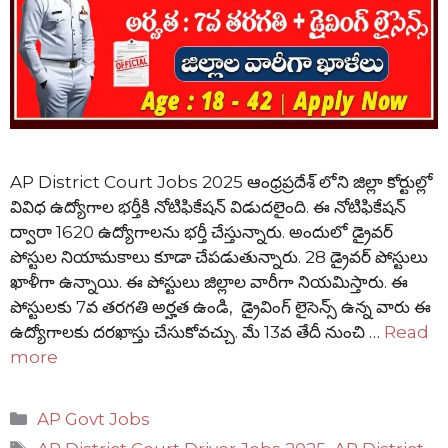
AP District Court Jobs 2025 ఆంధ్రప్రదేశ్ లోని జిల్లా కోర్టుల్లో
వివిధ ఉద్యోగాల భర్తీకి నోటిఫికేషన్ విడుదలైంది. ఈ నోటిఫికేషన్
ద్వారా 1620 ఉద్యోగాలను భర్తీ చేస్తున్నారు. అందులో డ్రైవర్
పోస్టుల నియామకాలు కూడా చేపడుతున్నారు. 28 డ్రైవర్ పోస్టులు
ఖాళీగా ఉన్నాయి. ఈ పోస్టులు జిల్లాల వారీగా నియమిస్తారు. ఈ
పోస్టులకు 7వ తరగతి అర్హత ఉండి, డ్రైవింగ్ లైసెన్స్ ఉన్న వారు ఈ
ఉద్యోగాలకు దరఖాస్తు చేసుకోవచ్చు. మే 13వ తేదీ నుంచి …
Read
more
Categories
AP Govt Jobs
Tags