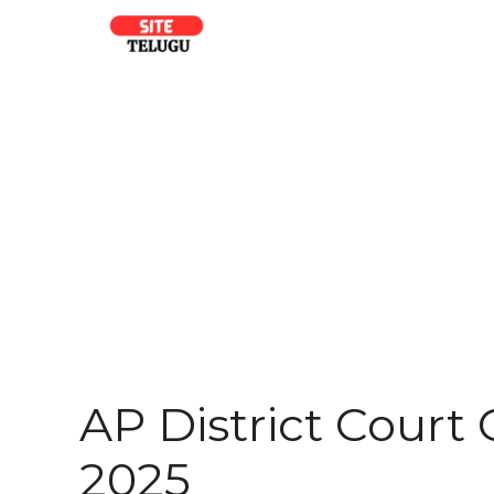
Skip
to
content
AP District Court 
2025