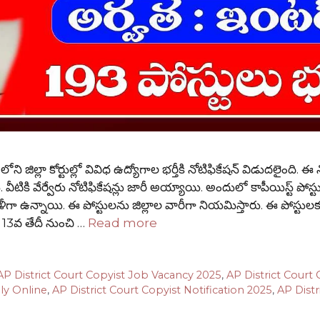
ిల్లా కోర్టుల్లో వివిధ ఉద్యోగాల భర్తీకి నోటిఫికేషన్ విడుదలైంది. ఈ న
రు. వీటికి వేర్వేరు నోటిఫికేషన్లు జారీ అయ్యాయి. అందులో కాపీయిస్ట్ పోస్
ీగా ఉన్నాయి. ఈ పోస్టులను జిల్లాల వారీగా నియమిస్తారు. ఈ పోస్టులక
ే 13వ తేదీ నుంచి …
Read more
AP District Court Copyist Job Vacancy 2025
,
AP District Court 
ly Online
,
AP District Court Copyist Notification 2025
,
AP Distr