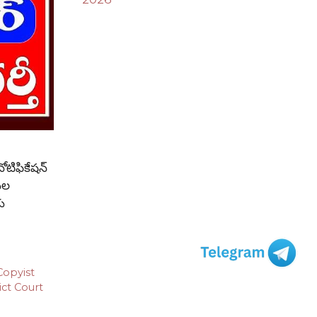
ోటిఫికేషన్
టుల
ు
Copyist
ict Court