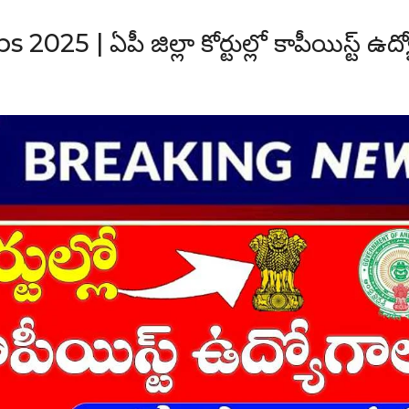
25 | ఏపీ జిల్లా కోర్టుల్లో కాపీయిస్ట్ ఉద్