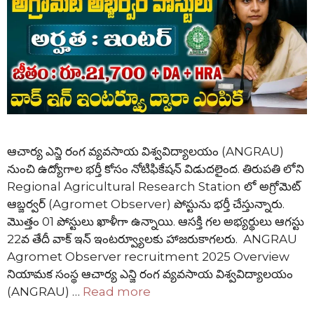
ఆచార్య ఎన్జి రంగ వ్యవసాయ విశ్వవిద్యాలయం (ANGRAU)
నుంచి ఉద్యోగాల భర్తీ కోసం నోటిఫికేషన్ విడుదలైంద. తిరుపతి లోని
Regional Agricultural Research Station లో అగ్రోమెట్
ఆబ్జర్వర్ (Agromet Observer) పోస్టును భర్తీ చేస్తున్నారు.
మొత్తం 01 పోస్టులు ఖాళీగా ఉన్నాయి. ఆసక్తి గల అభ్యర్థులు ఆగస్టు
22వ తేదీ వాక్ ఇన్ ఇంటర్వ్యూలకు హాజరుకాగలరు. ANGRAU
Agromet Observer recruitment 2025 Overview
నియామక సంస్థ ఆచార్య ఎన్జి రంగ వ్యవసాయ విశ్వవిద్యాలయం
(ANGRAU) …
Read more