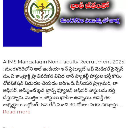
AIIMS Mangalagiri Non-Faculty Recruitment 2025
: మంగళగిరిలోని ఆల్ ఇండియా ఇన్ స్టిట్యూట్ ఆఫ్ మెడికల్ సైన్సెస్
నుంచి కాంట్రాక్ట్ ప్రాతిపదికన వివిధ నాన్ ఫ్యాకల్టీ పోస్టుల భర్తీ కోసం
నోటిఫికేషన్ విడుదల చేయడం జరిగింది. సీనియర్ ప్రోగ్రామర్, లా
ఆఫీసర్, అసిస్టెంట్ బ్లడ్ ట్రాన్స్ ఫ్యూజన్ ఆఫీసర్ పోస్టులను భర్తీ
చేస్తున్నారు. మొత్తం 8 పోస్టులు ఖాళీగా ఉన్నాయి. ఆసక్తి గల
అభ్యర్థులు అక్టోబర్ 16వ తేదీ నుంచి 30 రోజుల వరకు దరఖాస్తు …
Read more