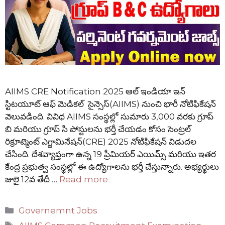
AIIMS CRE Notification 2025 ఆల్ ఇండియా ఇన్
స్టిటయూట్ ఆఫ్ మెడికల్ సైన్సెస్(AIIMS) నుంచి భారీ నోటిఫికేషన్
వెలువడింది. వివిధ AIIMS సంస్థల్లో సుమారు 3,000 వరకు గ్రూప్
బి మరియు గ్రూప్ సి పోస్టులను భర్తీ చేయడం కోసం సెంట్రల్
రిక్రూట్మెంట్ ఎగ్జామినేషన్(CRE) 2025 నోటిఫికేషన్ విడుదల
చేసింది. దేశవ్యాప్తంగా ఉన్న 19 ప్రీమియర్ ఎయిమ్స్ మరియు ఇతర
కేంద్ర ప్రభుత్వ సంస్థల్లో ఈ ఉద్యోగాలను భర్తీ చేస్తున్నారు. అభ్యర్థులు
జులై 12వ తేదీ …
Read more
Categories
Governemnt Jobs
Tags