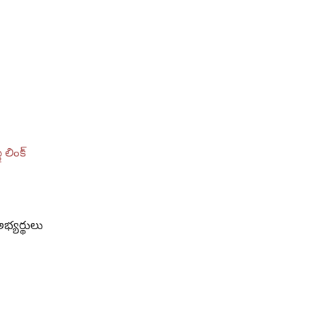
లింక్
భ్యర్థులు