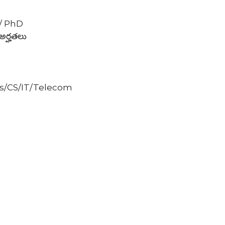
c / PhD
అర్హతలు
cs/CS/IT/Telecom