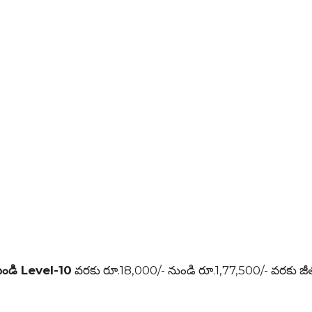
ుండి Level-10
వరకు రూ.18,000/- నుండి రూ.1,77,500/- వరకు జ