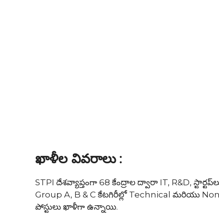
ఖాళీల వివరాలు
:
STPI దేశవ్యాప్తంగా 68 కేంద్రాల ద్వారా IT, R&D, స్టార్టప్‌లు
Group A, B & C కేటగిరీల్లో Technical మరియు Non-Tec
పోస్టులు ఖాళీగా ఉన్నాయి.