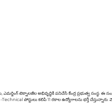
, ఎమర్జింగ్ టెక్నాలజీల అభివృద్ధికి పనిచేసే కేంద్ర ప్రభుత్వ సంస్థ. ఈ సం
hnical పోస్టులు కలిపి 11 రకాల ఉద్యోగాలను భర్తీ చేస్తున్నారు. 