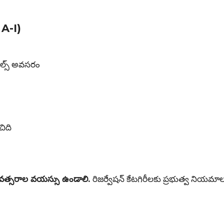
 A-I)
్కిల్స్ అవసరం
చిది
త్సరాల వయస్సు ఉండాలి.
రిజర్వేషన్ కేటగిరీలకు ప్రభుత్వ నియమాల