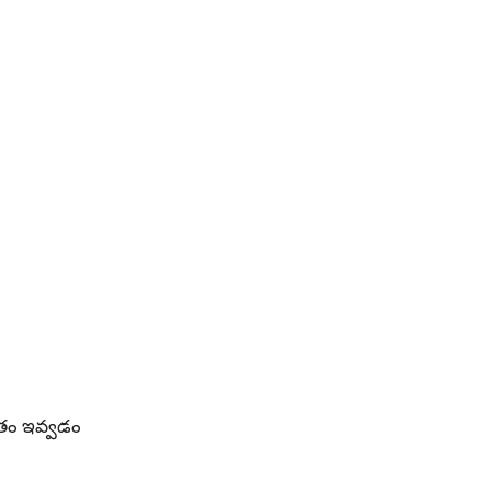
ీతం ఇవ్వడం