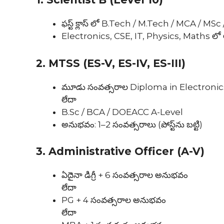
ఫస్ట్ క్లాస్ లో B.Tech / M.Tech / MCA / MS
Electronics, CSE, IT, Physics, Maths లో 
2. MTSS (ES-V, ES-IV, ES-III)
మూడు సంవత్సరాల Diploma in Electroni
లేదా
B.Sc / BCA / DOEACC A-Level
అనుభవం: 1–2 సంవత్సరాలు (పోస్ట్‌ను బట్టి)
3. Administrative Officer (A-V)
ఏదైనా డిగ్రీ + 6 సంవత్సరాల అనుభవం
లేదా
PG + 4 సంవత్సరాల అనుభవం
లేదా