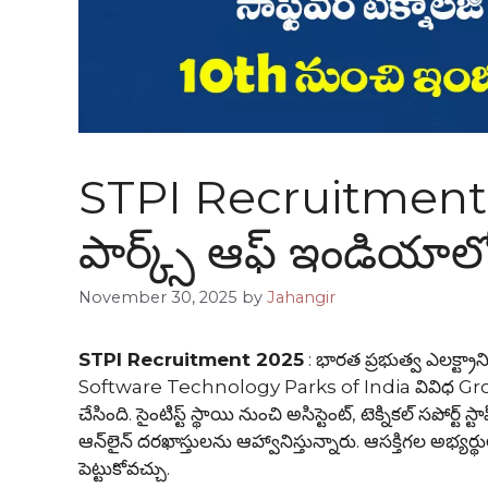
STPI Recruitment 202
పార్క్స్ ఆఫ్ ఇండియాలో
November 30, 2025
by
Jahangir
STPI Recruitment 2025
: భారత ప్రభుత్వ ఎలక్ట్రాన
Software Technology Parks of India వివిధ Group A, 
చేసింది. సైంటిస్ట్ స్థాయి నుంచి అసిస్టెంట్, టెక్నికల్ సపోర్
ఆన్‌లైన్ దరఖాస్తులను ఆహ్వానిస్తున్నారు. ఆసక్తిగల అభ్య
పెట్టుకోవచ్చు.