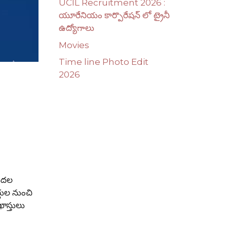
UCIL Recruitment 2026 :
యూరేనియం కార్పొరేషన్ లో ట్రైనీ
ఉద్యోగాలు
Movies
Time line Photo Edit
2026
డుదల
ర్థుల నుంచి
ాస్తులు