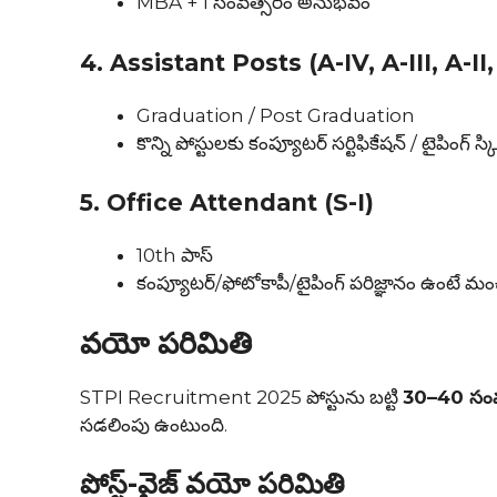
MBA + 1 సంవత్సరం అనుభవం
4. Assistant Posts (A-IV, A-III, A-II,
Graduation / Post Graduation
కొన్ని పోస్టులకు కంప్యూటర్ సర్టిఫికేషన్ / టైపింగ్ స
5. Office Attendant (S-I)
10th పాస్
కంప్యూటర్/ఫోటోకాపీ/టైపింగ్ పరిజ్ఞానం ఉంటే మం
వయో పరిమితి
STPI Recruitment 2025 పోస్టును బట్టి
30–40 సంవ
సడలింపు ఉంటుంది.
పోస్ట్-వైజ్ వయో పరిమితి