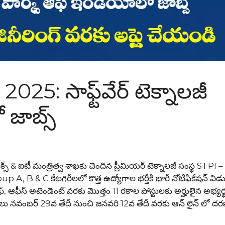
5: సాఫ్ట్‌వేర్ టెక్నాలజీ
 జాబ్స్
ిక్స్ & ఐటీ మంత్రిత్వ శాఖకు చెందిన ప్రీమియర్ టెక్నాలజీ సంస్థ STPI –
B & C కేటగిరీలలో కొత్త ఉద్యోగాల భర్తీకి భారీ నోటిఫికేషన్ వి
ట్ స్టాఫ్, ఆఫీస్ అటెండెంట్ వరకు మొత్తం 11 రకాల పోస్టులకు అర్హులైన అభ్య
ర్థులు నవంబర్ 29వ తేదీ నుంచి జనవరి 12వ తేదీ వరకు ఆన్ లైన్ లో దరఖ