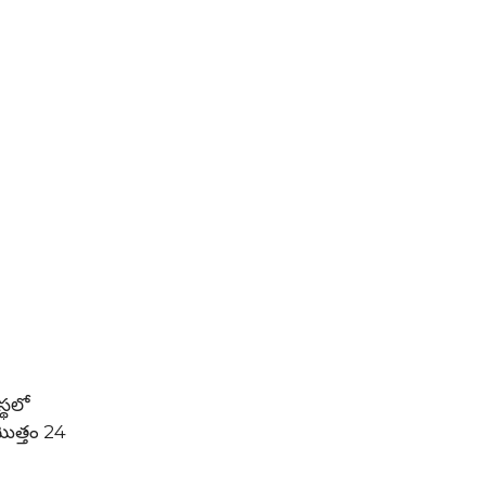
స్థలో
మొత్తం 24