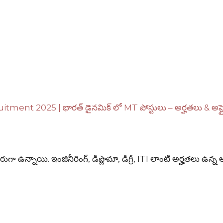
 2025 | భారత్ డైనమిక్ లో MT పోస్టులు – అర్హతలు & అప్లై 
ా ఉన్నాయి. ఇంజినీరింగ్, డిప్లొమా, డిగ్రీ, ITI లాంటి అర్హతలు ఉన్న అ