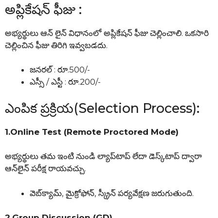
అప్లికేషన్ ఫీజు :
అభ్యర్థులు ఆన్ లైన్ విధానంలో అప్లికేషన్ ఫీజు చెల్లించాలి. ఒకసారి
చెల్లించిన ఫీజు తిరిగి ఇవ్వబడదు.
జనరల్ : రూ.500/-
ఎస్సీ / ఎస్టీ : రూ.200/-
ఎంపిక ప్రక్రియ(Selection Process):
1.Online Test (Remote Proctored Mode)
అభ్యర్థులు తమ ఇంటి నుండి ల్యాప్‌టాప్ లేదా డెస్క్‌టాప్ ద్వారా
ఆన్‌లైన్ పరీక్ష రాయవచ్చు.
వెబ్‌క్యామ్, మైక్రోఫోన్, స్క్రీన్ పర్యవేక్షణ జరుగుతుంది.
2.Group Discussion (GD)