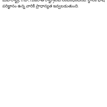
పరిజ్ఞానం ఉన్న వారికి ప్రాధాన్యత ఇవ్వబడుతుంది.