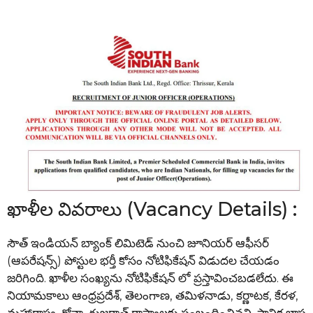
ఖాళీల వివరాలు (Vacancy Details) :
సౌత్ ఇండియన్ బ్యాంక్ లిమిటెడ్ నుంచి జూనియర్ ఆఫీసర్
(ఆపరేషన్స్) పోస్టుల భర్తీ కోసం నోటిఫికేషన్ విడుదల చేయడం
జరిగింది. ఖాళీల సంఖ్యను నోటిఫికేషన్ లో ప్రస్తావించబడలేదు. ఈ
నియామకాలు ఆంధ్రప్రదేశ్, తెలంగాణ, తమిళనాడు, కర్ణాటక, కేరళ,
మహారాష్ట్ర, గోవా, గుజరాత్ రాష్ట్రాలకు సంబంధించినవి. స్థానిక భాష