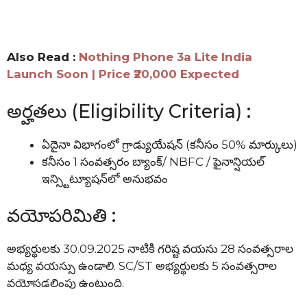
Also Read :
Nothing Phone 3a Lite India
Launch Soon | Price ₹20,000 Expected
అర్హతలు (Eligibility Criteria) :
ఏదైనా విభాగంలో గ్రాడ్యుయేషన్ (కనీసం 50% మార్కులు)
కనీసం 1 సంవత్సరం బ్యాంక్/ NBFC / ఫైనాన్షియల్
ఇన్స్టిట్యూషన్‌లో అనుభవం
వయోపరిమితి :
అభ్యర్థులకు 30.09.2025 నాటికి గరిష్ట వయసు 28 సంవత్సరాల
మధ్య వయస్సు ఉండాలి. SC/ST అభ్యర్థులకు 5 సంవత్సరాల
వయోసడలింపు ఉంటుంది.