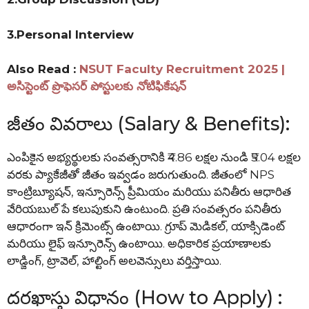
3.Personal Interview
Also Read :
NSUT Faculty Recruitment 2025 |
అసిస్టెంట్ ప్రొఫెసర్ పోస్టులకు నోటిఫికేషన్
జీతం వివరాలు (Salary & Benefits):
ఎంపికైన అభ్యర్థులకు సంవత్సరానికి ₹4.86 లక్షల నుండి ₹5.04 లక్షల
వరకు ప్యాకేజీతో జీతం ఇవ్వడం జరుగుతుంది. జీతంలో NPS
కాంట్రిబ్యూషన్, ఇన్సూరెన్స్ ప్రీమియం మరియు పనితీరు ఆధారిత
వేరియబుల్ పే కలుపుకుని ఉంటుంది. ప్రతి సంవత్సరం పనితీరు
ఆధారంగా ఇన్ క్రిమెంట్స్ ఉంటాయి. గ్రూప్ మెడికల్, యాక్సిడెంట్
మరియు లైఫ్ ఇన్సూరెన్స్ ఉంటాయి. అధికారిక ప్రయాణాలకు
లాడ్జింగ్, ట్రావెల్, హాల్టింగ్ అలవెన్సులు వర్తిస్తాయి.
దరఖాస్తు విధానం (How to Apply) :