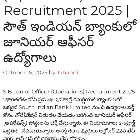
Recruitment 2025 |
సౌత్ ఇండియన్ బ్యాంకులో
జూనియర్ ఆఫీసర్
ఉద్యోగాలు
October 16, 2025
by
Jahangir
SIB Junior Officer (Operations) Recruitment 2025
: భారతదేశంలోని ప్రముఖ షెడ్యూల్డ్ కమర్షియల్ బ్యాంకులలో
ఒకటైన South Indian Bank Limited నుంచి ఉద్యోగాల భర్తీ
కోసం నోటిఫికేషన్ విడుదల చేయడం జరిగింది. జూనియర్ ఆఫీసర్
(ఆపరేషన్స్) పోస్టులను భర్తీ చేస్తున్నారు. ఈ నియామకాలు కాంట్రాక్ట్
పద్ధతిలో చేపడుతున్నారు. ఆసక్తి గల అభ్యర్థులు అక్టోబర్ 22వ తేదీ
వరకు ఆన్ లైన్ లో దరఖాస్తు చేసుకోవచ్చు.