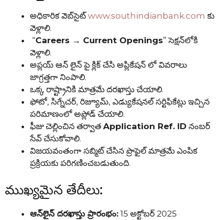
అధికారిక వెబ్‌సైట్
www.southindianbank.com
కు
వెళ్లాలి.
“
Careers → Current Openings
” సెక్షన్‌లోకి
వెళ్లాలి.
అప్లయ్ ఆన్ లైన్ పై క్లిక్ చేసి అప్లికేషన్ లో వివరాలు
జాగ్రత్తగా నింపాలి.
ఒక్క రాష్ట్రానికి మాత్రమే దరఖాస్తు చేయాలి.
ఫోటో, సిగ్నేచర్, రిజ్యూమ్, ఎడ్యుకేషనల్ సర్టిఫికేట్లు ఇచ్చిన
పరిమాణంలో అప్లోడ్ చేయాలి.
ఫీజు చెల్లించిన తర్వాత
Application Ref. ID
నంబర్
సేవ్ చేసుకోవాలి.
విజయవంతంగా సబ్మిట్ చేసిన ప్రొఫైల్‌ మాత్రమే ఎంపిక
ప్రక్రియకు పరిగణించబడుతుంది.
ముఖ్యమైన తేదీలు:
ఆన్‌లైన్ దరఖాస్తు ప్రారంభం:
15 అక్టోబర్ 2025