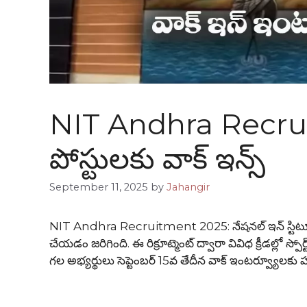
NIT Andhra Recruitm
పోస్టులకు వాక్ ఇన్స్
September 11, 2025
by
Jahangir
NIT Andhra Recruitment 2025: నేషనల్ ఇన్ స్టిట్యూట్ ఆ
చేయడం జరిగింది. ఈ రిక్రూట్మెంట్ ద్వారా వివిధ క్రీడల్లో స్పోర
గల అభ్యర్థులు సెప్టెంబర్ 15వ తేదీన వాక్ ఇంటర్వ్యూలకు