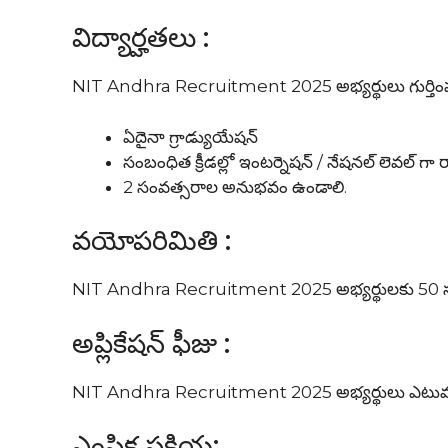
విద్యార్హతలు :
NIT Andhra Recruitment 2025 అభ్యర్థులు గుర్తింపు పొ
ఏదైనా గ్రాడ్యుయేషన్
సంబంధిత క్రీడల్లో ఇంటర్నెషన్ / నేషనల్ లెవల్ గా ర
2 సంవత్సరాల అనుభవం ఉండాలి.
వయోపరిమితి :
NIT Andhra Recruitment 2025 అభ్యర్థులకు 50 
అప్లికేషన్ ఫీజు :
NIT Andhra Recruitment 2025 అభ్యర్థులు ఎటువంటి అ
ఎంపిక ప్రక్రియ: