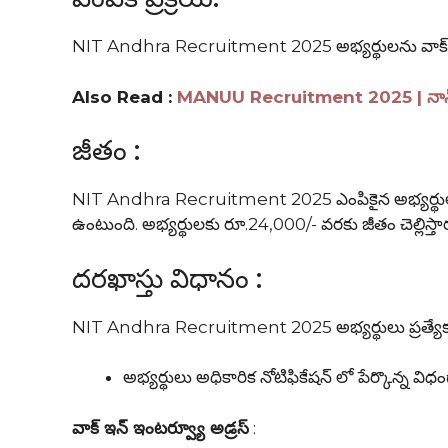
NIT Andhra Recruitment 2025 అభ్యర్థులను వాక్ ఇన్
Also Read :
MANUU Recruitment 2025 | నాన్ టీచిం
జీతం :
NIT Andhra Recruitment 2025 ఎంపికైన అభ్యర్థులకు ఒక 
ఉంటుంది. అభ్యర్థులకు రూ.24,000/- వరకు జీతం చెల్లిస్తా
దరఖాస్తు విధానం :
NIT Andhra Recruitment 2025 అభ్యర్థులు ప్రత్యేకం
అభ్యర్థులు అధికారిక నోటిఫికేషన్ లో పేర్కొన్
వాక్ ఇన్ ఇంటర్వ్యూ అడ్రస్
: