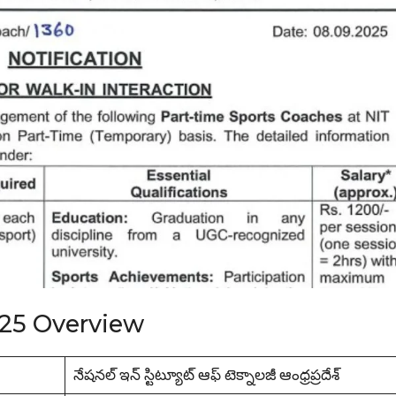
25 Overview
నేషనల్ ఇన్ స్టిట్యూట్ ఆఫ్ టెక్నాలజీ ఆంధ్రప్రదేశ్