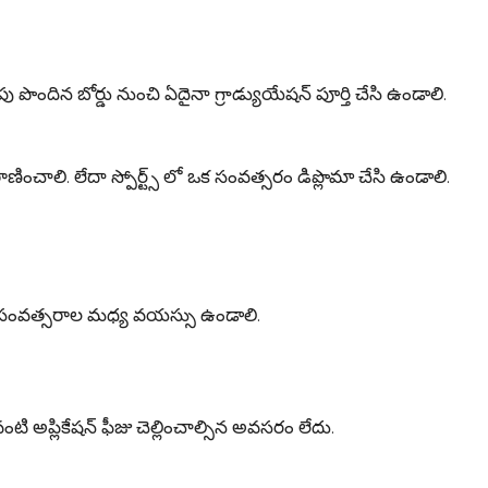
ందిన బోర్డు నుంచి ఏదైనా గ్రాడ్యుయేషన్ పూర్తి చేసి ఉండాలి.
ాణించాలి. లేదా స్పోర్ట్స్ లో ఒక సంవత్సరం డిప్లొమా చేసి ఉండాలి.
సంవత్సరాల మధ్య వయస్సు ఉండాలి.
ప్లికేషన్ ఫీజు చెల్లించాల్సిన అవసరం లేదు.