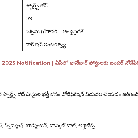
స్పోర్ట్స్ కోచ్
09
పశ్చిమ గోదావరి – ఆంధ్రప్రదేశ్
వాక్ ఇన్ ఇంటర్వ్యూ
Notification | ఏపీలో థానేదార్ పోస్టులకు బంపర్ నోటిఫిక
 స్పోర్ట్స్ కోచ్ పోస్టుల భర్తీ కోసం నోటిఫికేషన్ విడుదల చేయడం జరిగింద
ెస్, స్విమ్మింగ్, బాడ్మింటన్, బాస్కెట్ బాల్, అథ్లెటిక్స్.