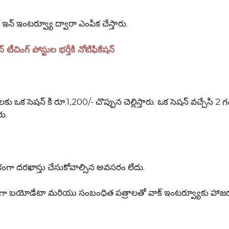
 ఇంటర్వ్యూ ద్వారా ఎంపిక చేస్తారు.
గ్ పోస్టుల భర్తీకి నోటిఫికేషన్
సెషన్ కి రూ.1,200/- చొప్పున చెల్లిస్తారు. ఒక సెషన్ వచ్చేసి 2
రు.
గా దరఖాస్తు చేసుకోవాల్సిన అవసరం లేదు.
న విధంగా బయోడేటా మరియు సంబంధిత పత్రాలతో వాక్ ఇంటర్వ్యూకు హాజ