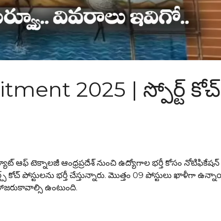
ent 2025 | స్పోర్ట్ కోచ్
ఫ్ టెక్నాలజీ ఆంధ్రప్రదేశ్ నుంచి ఉద్యోగాల భర్తీ కోసం నోటిఫికేషన
్ట్స్ కోచ్ పోస్టులను భర్తీ చేస్తున్నారు. మొత్తం 09 పోస్టులు ఖాళీగా ఉన్నాయ
 హాజరుకావాల్సి ఉంటుంది.