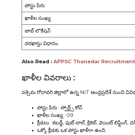
పోస్టు పేరు
ఖాళీల సంఖ్య
జాబ్ లొకేషన్
దరఖాస్తు విధానం
Also Read :
APPSC Thanedar Recruitment 2025 
ఖాళీల వివరాలు :
పశ్చిమ గోదావరి జిల్లాలో ఉన్న NIT ఆంధ్రప్రదేశ్ నుంచి వివిధ
పోస్టు పేరు : స్పోర్ట్స్ కోచ్
ఖాళీల సంఖ్య : 09
క్రీడలు : కబడ్డీ, ఫుట్ బాల్, క్రికెట్, వెయిట్ లిఫ్టింగ్, చ
ఒక్కో క్రీడకు ఒక పోస్టు ఖాళీగా ఉంది.