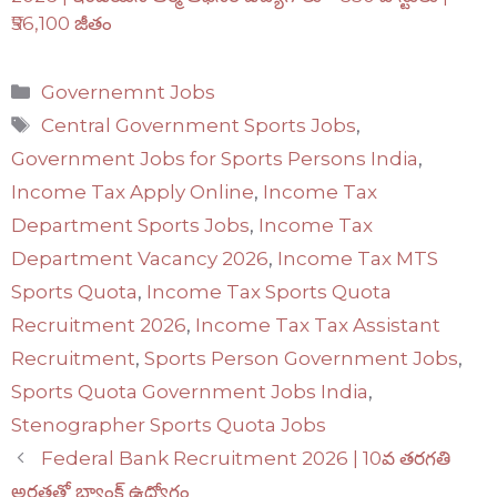
₹56,100 జీతం
Categories
Governemnt Jobs
Tags
Central Government Sports Jobs
,
Government Jobs for Sports Persons India
,
Income Tax Apply Online
,
Income Tax
Department Sports Jobs
,
Income Tax
Department Vacancy 2026
,
Income Tax MTS
Sports Quota
,
Income Tax Sports Quota
Recruitment 2026
,
Income Tax Tax Assistant
Recruitment
,
Sports Person Government Jobs
,
Sports Quota Government Jobs India
,
Stenographer Sports Quota Jobs
Federal Bank Recruitment 2026 | 10వ తరగతి
అర్హతతో బ్యాంక్ ఉద్యోగం