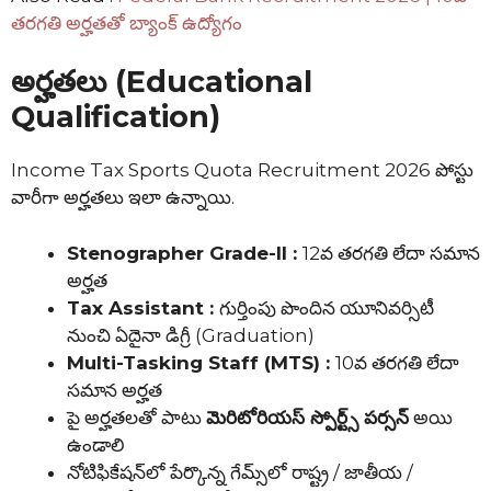
తరగతి అర్హతతో బ్యాంక్ ఉద్యోగం
అర్హతలు (Educational
Qualification)
Income Tax Sports Quota Recruitment 2026 పోస్టు
వారీగా అర్హతలు ఇలా ఉన్నాయి.
Stenographer Grade-II :
12వ తరగతి లేదా సమాన
అర్హత
Tax Assistant :
గుర్తింపు పొందిన యూనివర్సిటీ
నుంచి ఏదైనా డిగ్రీ (Graduation)
Multi-Tasking Staff (MTS) :
10వ తరగతి లేదా
సమాన అర్హత
పై అర్హతలతో పాటు
మెరిటోరియస్ స్పోర్ట్స్ పర్సన్
అయి
ఉండాలి
నోటిఫికేషన్‌లో పేర్కొన్న గేమ్స్‌లో రాష్ట్ర / జాతీయ /