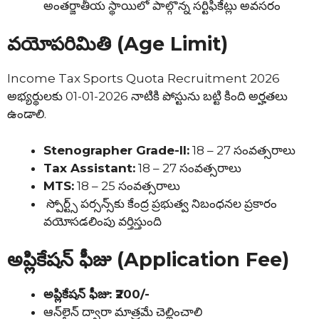
అంతర్జాతీయ స్థాయిలో పాల్గొన్న సర్టిఫికేట్లు అవసరం
వయోపరిమితి (Age Limit)
Income Tax Sports Quota Recruitment 2026
అభ్యర్థులకు 01-01-2026 నాటికి పోస్టును బట్టి కింది అర్హతలు
ఉండాలి.
Stenographer Grade-II:
18 – 27 సంవత్సరాలు
Tax Assistant:
18 – 27 సంవత్సరాలు
MTS:
18 – 25 సంవత్సరాలు
స్పోర్ట్స్ పర్సన్స్‌కు కేంద్ర ప్రభుత్వ నిబంధనల ప్రకారం
వయోసడలింపు వర్తిస్తుంది
అప్లికేషన్ ఫీజు (Application Fee)
అప్లికేషన్ ఫీజు: ₹200/-
ఆన్‌లైన్ ద్వారా మాత్రమే చెల్లించాలి