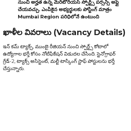
నుంచి అర్హత ఉన్న మెరిటోరియస్ స్పోర్ట్స్ పర్సన్స్ అప్లై
చేయవచ్చు. ఎంపికైన అభ్యర్థులకు పోస్టింగ్ మాత్రం
Mumbai Region పరిధిలోనే ఉంటుంది
ఖాళీల వివరాలు (Vacancy Details)
ఇన్ కమ్ ట్యాక్స్, ముంబై రీజియన్ నుంచి స్పోర్ట్స్ కోటాలో
ఉద్యోగాల భర్తీ కోసం నోటిఫికేషన్ విడుదల చేసింది. స్టెనోగ్రాఫర్
గ్రేడ్-2, ట్యాక్స్ అసిస్టెంట్, మల్టీ టాస్కింగ్ స్టాఫ్ పోస్టులను భర్తీ
చేస్తున్నారు.