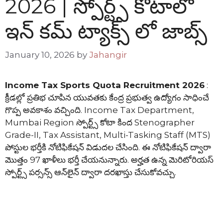
2026 | స్పోర్ట్స్ కోటాలో
ఇన్ కమ్ ట్యాక్స్ లో జాబ్స్
January 10, 2026
by
Jahangir
Income Tax Sports Quota Recruitment 2026
:
క్రీడల్లో ప్రతిభ చూపిన యువతకు కేంద్ర ప్రభుత్వ ఉద్యోగం సాధించే
గొప్ప అవకాశం వచ్చింది. Income Tax Department,
Mumbai Region స్పోర్ట్స్ కోటా కింద Stenographer
Grade-II, Tax Assistant, Multi-Tasking Staff (MTS)
పోస్టుల భర్తీకి నోటిఫికేషన్ విడుదల చేసింది. ఈ నోటిఫికేషన్ ద్వారా
మొత్తం 97 ఖాళీలు భర్తీ చేయనున్నారు. అర్హత ఉన్న మెరిటోరియస్
స్పోర్ట్స్ పర్సన్స్ ఆన్‌లైన్ ద్వారా దరఖాస్తు చేసుకోవచ్చు.