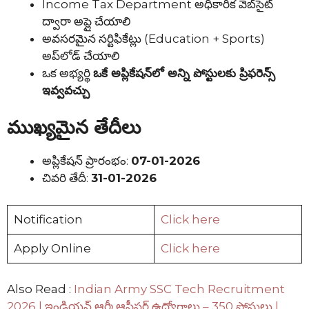
Income Tax Department అధికారిక వెబ్‌సైట్
ద్వారా అప్లై చేయాలి
అవసరమైన సర్టిఫికేట్లు (Education + Sports)
అప్‌లోడ్ చేయాలి
ఒక అభ్యర్థి
ఒకే అప్లికేషన్‌లో అన్ని పోస్టులకు ప్రిఫరెన్స్
ఇవ్వవచ్చు
ముఖ్యమైన తేదీలు
అప్లికేషన్ ప్రారంభం:
07-01-2026
చివరి తేదీ:
31-01-2026
Notification
Click here
Apply Online
Click here
Also Read :
Indian Army SSC Tech Recruitment
2026 | ఇండియన్ ఆర్మీ ఆఫీసర్ ఉద్యోగాలు – 350 పోస్టులు |