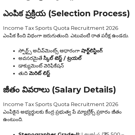
ఎంపిక ప్రక్రియ (Selection Process)
Income Tax Sports Quota Recruitment 2026
ఎంపిక కింది విధంగా జరుగుతుంది. ఎటువంటి రాత పరీక్ష ఉండదు.
స్పోర్ట్స్ అచీవ్‌మెంట్స్ ఆధారంగా
షార్ట్‌లిస్టింగ్
అవసరమైతే
స్కిల్ టెస్ట్ / ట్రయల్
డాక్యుమెంట్ వెరిఫికేషన్
తుది
మెరిట్ లిస్ట్
జీతం వివరాలు (Salary Details)
Income Tax Sports Quota Recruitment 2026
ఎంపికైన అభ్యర్థులకు కేంద్ర ప్రభుత్వ పే మ్యాట్రిక్స్ ప్రకారం జీతం
ఉంటుంది.
Stenographer Grade-II:
Level-4 (₹25,500 –