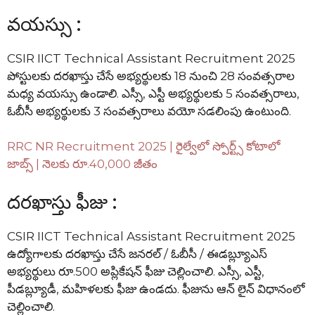
వయస్సు :
CSIR IICT Technical Assistant Recruitment 2025
పోస్టులకు దరఖాస్తు చేసే అభ్యర్థులకు 18 నుంచి 28 సంవత్సరాల
మధ్య వయస్సు ఉండాలి. ఎస్సీ, ఎస్టీ అభ్యర్థులకు 5 సంవత్సరాలు,
ఓబీసీ అభ్యర్థులకు 3 సంవత్సరాలు వయో సడలింపు ఉంటుంది.
RRC NR Recruitment 2025 | రైల్వేలో స్పోర్ట్స్ కోటాలో
జాబ్స్ | నెలకు రూ.40,000 జీతం
దరఖాస్తు ఫీజు :
CSIR IICT Technical Assistant Recruitment 2025
ఉద్యోగాలకు దరఖాస్తు చేసే జనరల్ / ఓబీసీ / ఈడబ్ల్యూఎస్
అభ్యర్థులు రూ.500 అప్లికేషన్ ఫీజు చెల్లించాలి. ఎస్సీ, ఎస్టీ,
పీడబ్ల్యూడీ, మహిళలకు ఫీజు ఉండదు. ఫీజును ఆన్ లైన్ విధానంలో
చెల్లించాలి.