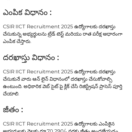
ఎంపిక విధానం :
CSIR IICT Recruitment 2025 ఉద్యోగాలకు దరఖాస్తు
చేసుకున్న అభ్యర్థులను ట్రేడ్ టెస్ట్ మరియు రాత పరీక్ష ఆధారంగా
ఎంపిక చేస్తారు.
దరఖాస్తు విధానం :
CSIR IICT Recruitment 2025 ఉద్యోగాలకు దరఖాస్తు
చేసుకునే వారు ఆన్ లైన్ విధానంలో దరఖాస్తు చేసుకోవాల్సి
ఉంటుంది. అధికారిక వెబ్ సైట్ పై క్లిక్ చేసి రిజిస్ట్రేషన్ ప్రాసెస్ పూర్తి
చేయాలి.
జీతం :
CSIR IICT Recruitment 2025 ఉద్యోగాలకు ఎంపికైన
అభ్యర్థులకు నెలకు రూ.70,290/- వరకు జీతం అందజేయడం