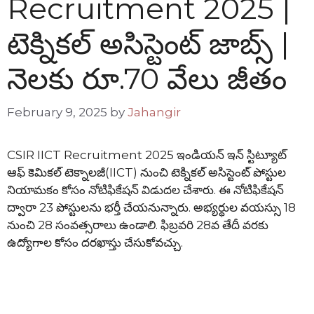
Recruitment 2025 |
టెక్నికల్ అసిస్టెంట్ జాబ్స్ |
నెలకు రూ.70 వేలు జీతం
February 9, 2025
by
Jahangir
CSIR IICT Recruitment 2025 ఇండియన్ ఇన్ స్టిట్యూట్
ఆఫ్ కెమికల్ టెక్నాలజీ(IICT) నుంచి టెక్నికల్ అసిస్టెంట్ పోస్టుల
నియామకం కోసం నోటిఫికేషన్ విడుదల చేశారు. ఈ నోటిఫికేషన్
ద్వారా 23 పోస్టులను భర్తీ చేయనున్నారు. అభ్యర్థుల వయస్సు 18
నుంచి 28 సంవత్సరాలు ఉండాలి. ఫిబ్రవరి 28వ తేదీ వరకు
ఉద్యోగాల కోసం దరఖాస్తు చేసుకోవచ్చు.