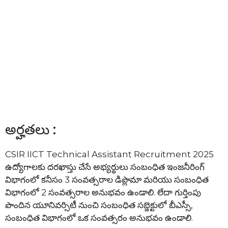
అర్హతలు :
CSIR IICT Technical Assistant Recruitment 2025
ఉద్యోగాలకు దరఖాస్తు చేసే అభ్యర్థులు సంబంధిత ఇంజనీరింగ్
విభాగంలో కనీసం 3 సంవత్సరాల డిప్లొమా మరియు సంబంధిత
విభాగంలో 2 సంవత్సరాల అనుభవం ఉండాలి. లేదా గుర్తింపు
పొందిన యూనివర్సిటీ నుంచి సంబంధిత సబ్జెక్టులో బీఎస్సీ,
సంబంధిత విభాగంలో ఒక సంవత్సరం అనుభవం ఉండాలి.