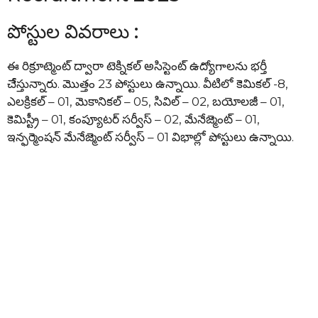
పోస్టుల వివరాలు :
ఈ రిక్రూట్మెంట్ ద్వారా టెక్నికల్ అసిస్టెంట్ ఉద్యోగాలను భర్తీ
చేేస్తున్నారు. మొత్తం 23 పోస్టులు ఉన్నాయి. వీటిలో కెమికల్ -8,
ఎలక్రికల్ – 01, మెకానికల్ – 05, సివిల్ – 02, బయోలజీ – 01,
కెమిస్ట్రీ – 01, కంప్యూటర్ సర్వీస్ – 02, మేనేజ్మెంట్ – 01,
ఇన్ఫర్మెంషన్ మేనేజ్మెంట్ సర్వీస్ – 01 విభాల్లో పోస్టులు ఉన్నాయి.