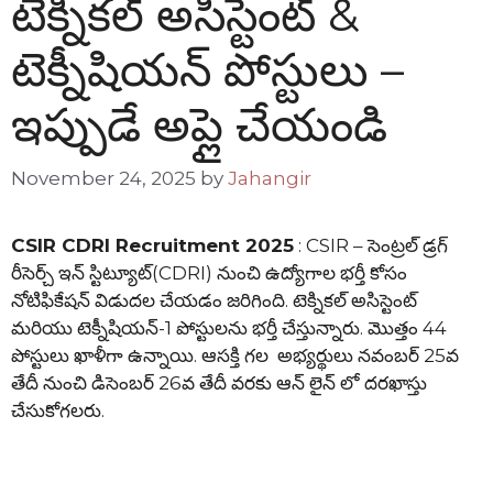
టెక్నికల్ అసిస్టెంట్ &
టెక్నీషియన్ పోస్టులు –
ఇప్పుడే అప్లై చేయండి
November 24, 2025
by
Jahangir
CSIR CDRI Recruitment 2025
: CSIR – సెంట్రల్ డ్రగ్
రీసెర్చ్ ఇన్ స్టిట్యూట్(CDRI) నుంచి ఉద్యోగాల భర్తీ కోసం
నోటిఫికేషన్ విడుదల చేయడం జరిగింది. టెక్నికల్ అసిస్టెంట్
మరియు టెక్నీషియన్-1 పోస్టులను భర్తీ చేస్తున్నారు. మొత్తం 44
పోస్టులు ఖాళీగా ఉన్నాయి. ఆసక్తి గల అభ్యర్థులు నవంబర్ 25వ
తేదీ నుంచి డిసెంబర్ 26వ తేదీ వరకు ఆన్ లైన్ లో దరఖాస్తు
చేసుకోగలరు.