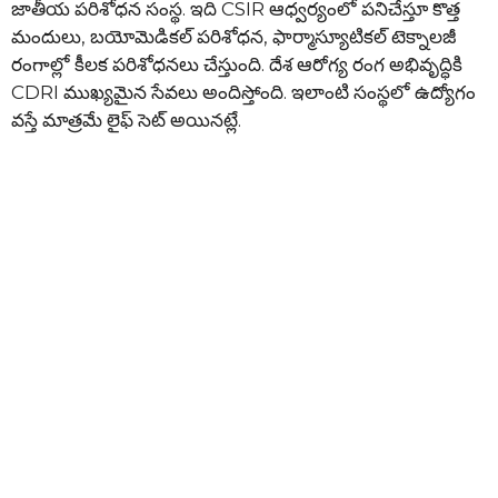
జాతీయ పరిశోధన సంస్థ. ఇది CSIR ఆధ్వర్యంలో పనిచేస్తూ కొత్త
మందులు, బయోమెడికల్ పరిశోధన, ఫార్మాస్యూటికల్ టెక్నాలజీ
రంగాల్లో కీలక పరిశోధనలు చేస్తుంది. దేశ ఆరోగ్య రంగ అభివృద్ధికి
CDRI ముఖ్యమైన సేవలు అందిస్తోంది. ఇలాంటి సంస్థలో ఉద్యోగం
వస్తే మాత్రమే లైఫ్ సెట్ అయినట్లే.