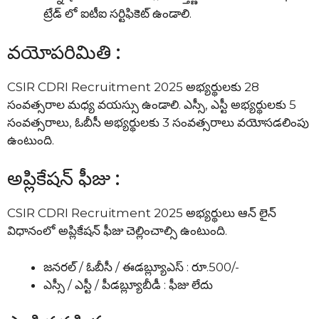
ట్రేడ్ లో ఐటీఐ సర్టిఫికెట్ ఉండాలి.
వయోపరిమితి :
CSIR CDRI Recruitment 2025 అభ్యర్థులకు 28
సంవత్సరాల మధ్య వయస్సు ఉండాలి. ఎస్సీ, ఎస్టీ అభ్యర్థులకు 5
సంవత్సరాలు, ఓబీసీ అభ్యర్థులకు 3 సంవత్సరాలు వయోసడలింపు
ఉంటుంది.
అప్లికేషన్ ఫీజు :
CSIR CDRI Recruitment 2025 అభ్యర్థులు ఆన్ లైన్
విధానంలో అప్లికేషన్ ఫీజు చెల్లించాల్సి ఉంటుంది.
జనరల్ / ఓబీసీ / ఈడబ్ల్యూఎస్ : రూ.500/-
ఎస్సీ / ఎస్టీ / పీడబ్ల్యూబీడీ : ఫీజు లేదు