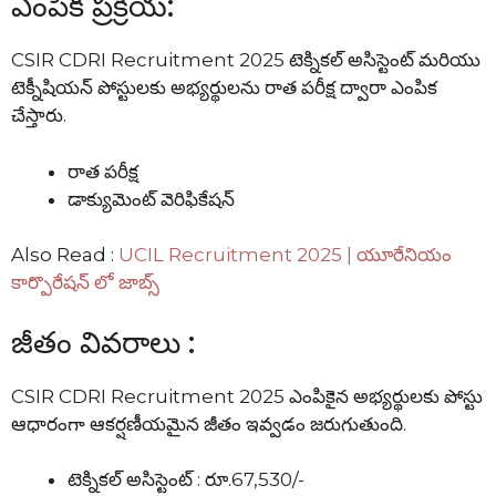
ఎంపిక ప్రక్రియ:
CSIR CDRI Recruitment 2025 టెక్నికల్ అసిస్టెంట్ మరియు
టెక్నీషియన్ పోస్టులకు అభ్యర్థులను రాత పరీక్ష ద్వారా ఎంపిక
చేస్తారు.
రాత పరీక్ష
డాక్యుమెంట్ వెరిఫికేషన్
Also Read :
UCIL Recruitment 2025 | యూరేనియం
కార్పొరేషన్ లో జాబ్స్
జీతం వివరాలు :
CSIR CDRI Recruitment 2025 ఎంపికైన అభ్యర్థులకు పోస్టు
ఆధారంగా ఆకర్షణీయమైన జీతం ఇవ్వడం జరుగుతుంది.
టెక్నికల్ అసిస్టెంట్ : రూ.67,530/-