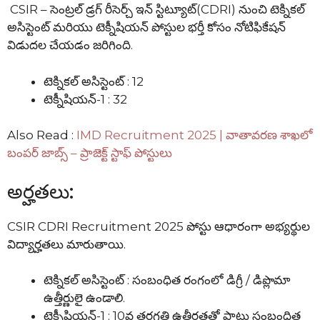
CSIR – సెంట్రల్ డ్రగ్ రీసెర్చ్ ఇన్ స్టిట్యూట్(CDRI) నుంచి టెక్నికల్
అసిస్టెంట్ మరియు టెక్నీషియన్ పోస్టుల భర్తీ కోసం నోటిఫికేషన్
విడుదల చేయడం జరిగింది.
టెక్నికల్ అసిస్టెంట్ : 12
టెక్నీషియన్-1 : 32
Also Read :
IMD Recruitment 2025 | వాతావరణ శాఖలో
బంపర్ జాబ్స్ – ప్రాజెక్ట్ స్టాఫ్ పోస్టులు
అర్హతలు:
CSIR CDRI Recruitment 2025 పోస్టు ఆధారంగా అభ్యర్థుల
విద్యార్హతలు మారుతాయి.
టెక్నికల్ అసిస్టెంట్ : సంబంధిత రంగంలో డిగ్రీ / డిప్లొమా
ఉత్తీర్ణులై ఉండాలి.
టెక్నీషియన్-1 : 10వ తరగతి ఉత్తీర్ణతతో పాటు సంబంధిత