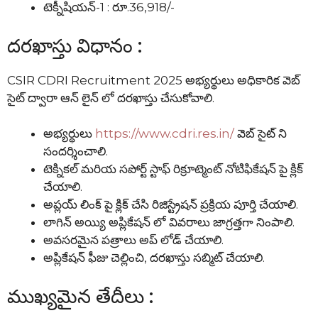
టెక్నీషియన్-1 : రూ.36,918/-
దరఖాస్తు విధానం :
CSIR CDRI Recruitment 2025 అభ్యర్థులు అధికారిక వెబ్
సైట్ ద్వారా ఆన్ లైన్ లో దరఖాస్తు చేసుకోవాలి.
అభ్యర్థులు
https://www.cdri.res.in/
వెబ్ సైట్ ని
సందర్శించాలి.
టెక్నికల్ మరియ సపోర్ట్ స్టాఫ్ రిక్రూట్మెంట్ నోటిఫికేషన్ పై క్లిక్
చేయాలి.
అప్లయ్ లింక్ పై క్లిక్ చేసి రిజిస్ట్రేషన్ ప్రక్రియ పూర్తి చేయాలి.
లాగిన్ అయ్యి అప్లికేషన్ లో వివరాలు జాగ్రత్తగా నింపాలి.
అవసరమైన పత్రాలు అప్ లోడ్ చేయాలి.
అప్లికేషన్ ఫీజు చెల్లించి, దరఖాస్తు సబ్మిట్ చేయాలి.
ముఖ్యమైన తేదీలు :