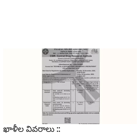
ఖాళీల వివరాలు ::