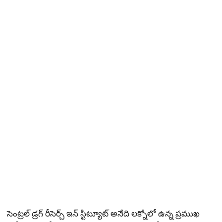
సెంట్రల్ డ్రగ్ రీసెర్చ్ ఇన్ స్టిట్యూట్ అనేది లక్నోలో ఉన్న ప్రముఖ