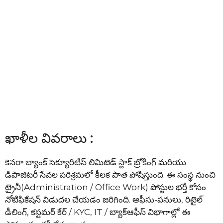
ఖాళీల వివరాలు :
కెనరా బ్యాంక్ సెక్యూరిటీస్ లిమిటెడ్ స్టాక్ బ్రోకింగ్ మరియు
డిపాజిటరీ సేవల పరిశ్రమలో కీలక పాత పోషిస్తుంది. ఈ సంస్థ నుంచి
ట్రైనీ(Administration / Office Work) పోస్టుల భర్తీ కోసం
నోటిఫికేషన్ విడుదల చేయడం జరిగింది. ఆఫీసు-పనులు, రిటైల్
డీలింగ్, కస్టమర్ కేర్ / KYC, IT / బ్యాక్­ఆఫీస్ విభాగాల్లో ఈ