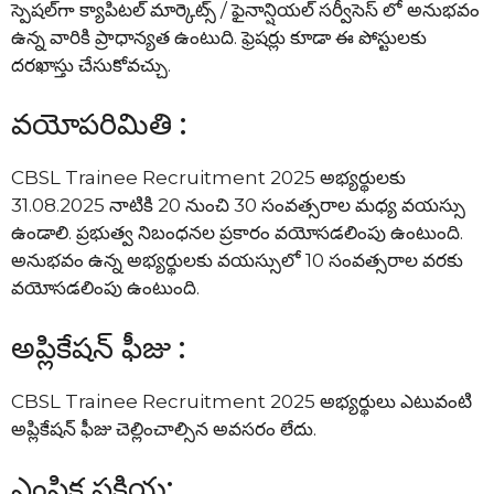
స్పెషల్‌గా క్యాపిటల్ మార్కెట్స్ / ఫైనాన్షియల్ సర్వీసెస్ లో అనుభవం
ఉన్న వారికి ప్రాధాన్యత ఉంటుది. ఫ్రెషర్లు కూడా ఈ పోస్టులకు
దరఖాస్తు చేసుకోవచ్చు.
వయోపరిమితి :
CBSL Trainee Recruitment 2025 అభ్యర్థులకు
31.08.2025 నాటికి 20 నుంచి 30 సంవత్సరాల మధ్య వయస్సు
ఉండాలి. ప్రభుత్వ నిబంధనల ప్రకారం వయోసడలింపు ఉంటుంది.
అనుభవం ఉన్న అభ్యర్థులకు వయస్సులో 10 సంవత్సరాల వరకు
వయోసడలింపు ఉంటుంది.
అప్లికేషన్ ఫీజు :
CBSL Trainee Recruitment 2025 అభ్యర్థులు ఎటువంటి
అప్లికేషన్ ఫీజు చెల్లించాల్సిన అవసరం లేదు.
ఎంపిక ప్రక్రియ: