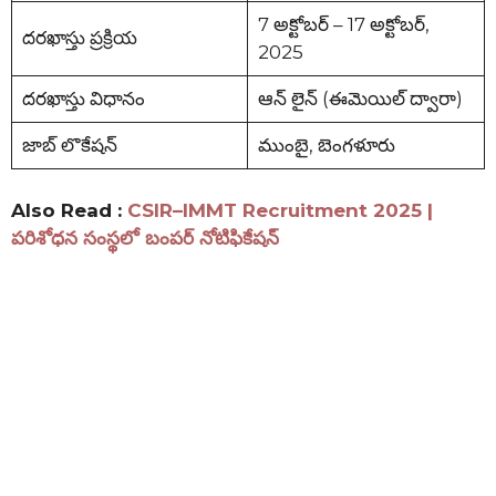
7 అక్టోబర్ – 17 అక్టోబర్,
దరఖాస్తు ప్రక్రియ
2025
దరఖాస్తు విధానం
ఆన్ లైన్ (ఈమెయిల్ ద్వారా)
జాబ్ లొకేషన్
ముంబై, బెంగళూరు
Also Read :
CSIR–IMMT Recruitment 2025 |
పరిశోధన సంస్థలో బంపర్ నోటిఫికేషన్