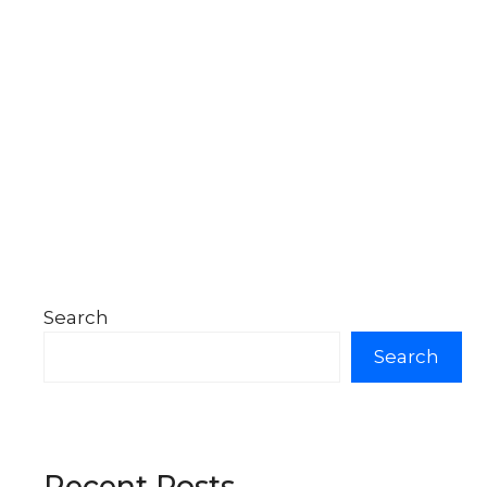
Search
Search
Recent Posts