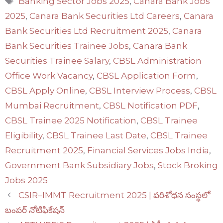
Banking Sector Jobs 2025
,
Canara Bank Jobs
2025
,
Canara Bank Securities Ltd Careers
,
Canara
Bank Securities Ltd Recruitment 2025
,
Canara
Bank Securities Trainee Jobs
,
Canara Bank
Securities Trainee Salary
,
CBSL Administration
Office Work Vacancy
,
CBSL Application Form
,
CBSL Apply Online
,
CBSL Interview Process
,
CBSL
Mumbai Recruitment
,
CBSL Notification PDF
,
CBSL Trainee 2025 Notification
,
CBSL Trainee
Eligibility
,
CBSL Trainee Last Date
,
CBSL Trainee
Recruitment 2025
,
Financial Services Jobs India
,
Government Bank Subsidiary Jobs
,
Stock Broking
Jobs 2025
CSIR–IMMT Recruitment 2025 | పరిశోధన సంస్థలో
బంపర్ నోటిఫికేషన్