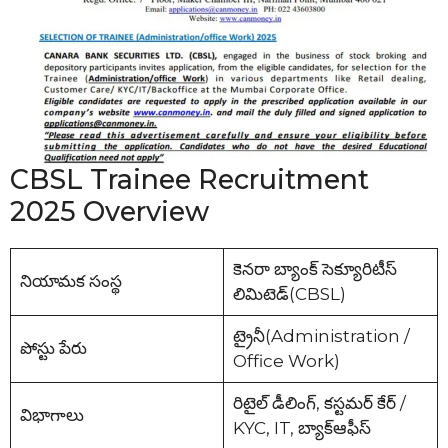
CBSL Trainee Recruitment
2025 Overview
కెనరా బ్యాంక్ సెక్యూరిటీస్
నియామక సంస్థ
లిమిటెడ్(CBSL)
ట్రైనీ(Administration /
పోస్టు పేరు
Office Work)
రిటైల్ డీలింగ్, కస్టమర్ కేర్ /
విభాగాలు
KYC, IT, బ్యాక్­ఆఫీస్