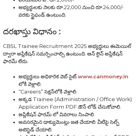
అభ్యర్థులకు నెలకు రూ.22,000 నుంచి రూ.24,000/-
వరకు స్టైఫండ్ ఉంటుంది.
దరఖాస్తు విధానం :
CBSL Trainee Recruitment 2025 అభ్యర్థులు ఈమెయిల్
ద్వారా అప్లికేషన్ సమర్పించాల్సి ఉంటుంది. ఆన్ లైన్ అప్లికేషన్
ఫారమ్ లేదు.
అభ్యర్థులు అధికారిక వెబ్ సైట్
www.canmoney.in
లోకి వెళ్లాలి.
“Careers” సెక్షన్‌లోకి వెళ్లాలి.
అక్కడ Trainee (Administration / Office Work)
Application Form PDF డౌన్ లోడ్ చేసుకోవాలి.
అప్లికేషన్ ఫారమ్ లో వివరాలు నింపాలి.
అవసరమైన డాక్యుమెంట్లు జత చేయాలి. వీటిపై సెల్ఫ్
అటెస్టెడ్ చేయాలి.