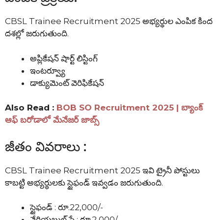
CBSL Trainee Recruitment 2025 అభ్యర్థుల ఎంపిక కింద
దశల్లో జరుగుతుంది.
అప్లికేషన్ షార్ట్ లిస్టింగ్
ఇంటర్వ్యూ
డాక్యుమెంట్ వెరిఫికేషన్
Also Read :
BOB SO Recruitment 2025 | బ్యాంక్
ఆఫ్ బరోడాలో మేనేజర్ జాబ్స్
జీతం వివరాలు :
CBSL Trainee Recruitment 2025 ఇవి ట్రైనీ పోస్టులు
కాబట్టి అభ్యర్థులకు స్టైఫండ్ ఇవ్వడం జరుగుతుంది.
స్టైఫండ్ : రూ.22,000/-
వేరియబుల్ పే : రూ.2,000/-