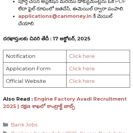
పూర్తి చేసిన అప్లికేషన్ మరియు డాక్యుమెంట్లను ఒకే PDF
లేదా ఫైల్ రూపంలో జతచేసి, ఈమెయిల్ ద్వారా పంపాలి.
applications@canmoney.in
కి మెయిల్
చేయాలి.
దరఖాస్తులకు చివరి తేదీ : 17 అక్టోబర్, 2025
Notification
Click here
Application Form
Click here
Official Website
Click here
Also Read :
Engine Factory Avadi Recruitment
2025 | రక్షణ శాఖలో కాంట్రాక్ట్ జాబ్స్
Categories
Bank Jobs
Tags