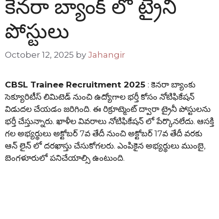
కెనరా బ్యాంక్ లో ట్రైనీ
పోస్టులు
October 12, 2025
by
Jahangir
CBSL Trainee Recruitment 2025
: కెనరా బ్యాంకు
సెక్యూరిటీస్ లిమిటెడ్ నుంచి ఉద్యోగాల భర్తీ కోసం నోటిఫికేషన్
విడుదల చేయడం జరిగింది. ఈ రిక్రూట్మెంట్ ద్వారా ట్రైనీ పోస్టులను
భర్తీ చేస్తున్నారు. ఖాళీల వివరాలు నోటిఫికేషన్ లో పేర్కొనలేదు. ఆసక్తి
గల అభ్యర్థులు అక్టోబర్ 7వ తేదీ నుంచి అక్టోబర్ 17వ తేదీ వరకు
ఆన్ లైన్ లో దరఖాస్తు చేసుకోగలరు. ఎంపికైన అభ్యర్థులు ముంబై,
బెంగళూరులో పనిచేయాల్సి ఉంటుంది.