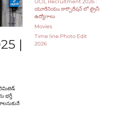
UCIL Recruitment 2026 :
యూరేనియం కార్పొరేషన్ లో ట్రైనీ
ఉద్యోగాలు
Movies
Time line Photo Edit
25 |
2026
ిమిటెడ్
ు భర్తీ
ేయాలనుకునే