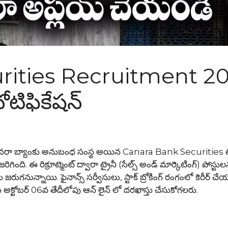
ities Recruitment 20
ోటిఫికేషన్
ా బ్యాంకు అనుబంధ సంస్థ అయిన Canara Bank Securities ల
ది. ఈ రిక్రూట్మెంట్ ద్వారా ట్రైనీ (సేల్స్ అండ్ మార్కెటింగ్) పోస్టులన
 జరుగనున్నాయి. ఫైనాన్స్ సర్వీసులు, స్టాక్ బ్రోకింగ్ రంగంలో కెరీర్ చ
 అక్టోబర్ 06వ తేదీలోపు ఆన్ లైన్ లో దరఖాస్తు చేసుకోగలరు.