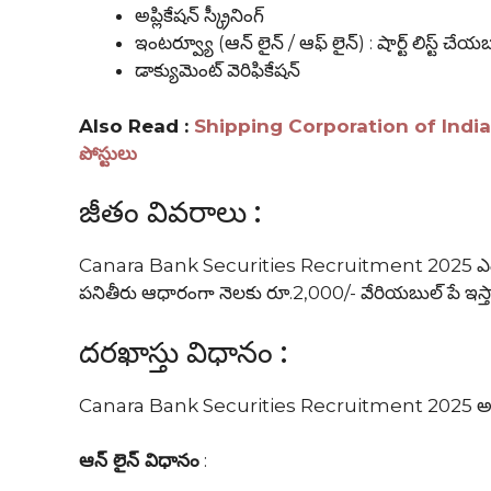
అప్లికేషన్ స్క్రీనింగ్
ఇంటర్వ్యూ (ఆన్ లైన్ / ఆఫ్ లైన్) : షార్ట్ లిస్ట్ 
డాక్యుమెంట్ వెరిఫికేషన్
Also Read :
Shipping Corporation of India Recr
పోస్టులు
జీతం వివరాలు :
Canara Bank Securities Recruitment 2025 ఎంపికైన
పనితీరు ఆధారంగా నెలకు రూ.2,000/- వేరియబుల్ పే ఇస్త
దరఖాస్తు విధానం :
Canara Bank Securities Recruitment 2025 అభ్యర్థు
ఆన్ లైన్ విధానం
: