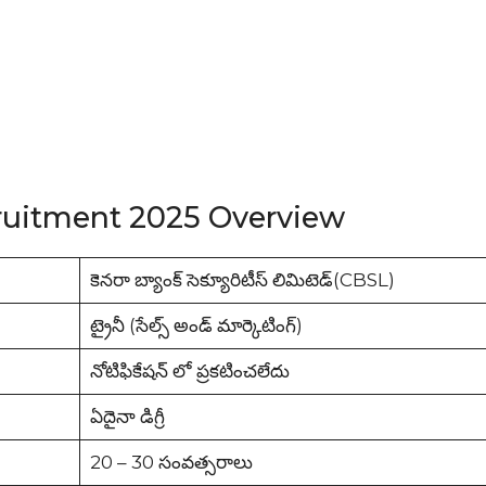
ruitment 2025 Overview
కెనరా బ్యాంక్ సెక్యూరిటీస్ లిమిటెడ్(CBSL)
ట్రైనీ (సేల్స్ అండ్ మార్కెటింగ్)
నోటిఫికేషన్ లో ప్రకటించలేదు
ఏదైనా డిగ్రీ
20 – 30 సంవత్సరాలు