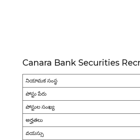
Canara Bank Securities Rec
నియామక సంస్థ
పోస్టు పేరు
పోస్టుల సంఖ్య
అర్హతలు
వయస్సు