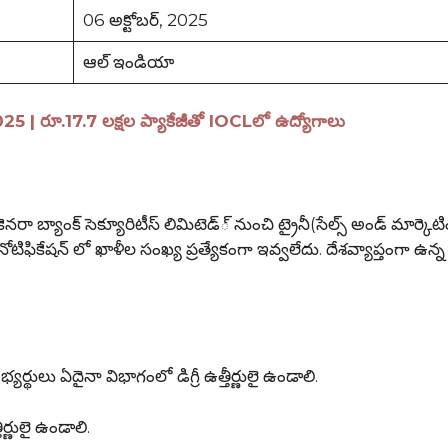
06 అక్టోబర్, 2025
ఆల్ ఇండియా
 రూ.17.7 లక్షల ప్యాకేజీతో IOCLలో ఉద్యోగాలు
్యాంక్ సెక్యూరిటీస్ లిమిటెడ్్ నుంచి ట్రైనీ(సేల్స్ అండ్ మార్కెటిం
ిఫికేషన్ లో ఖాళీల సంఖ్య ప్రత్యేకంగా ఇవ్వలేదు. దేశవ్యాప్తంగా ఉన్న
ు ఏదైనా విభాగంలో డిగ్రీ ఉత్తీర్ణులై ఉండాలి.
ీర్ణులై ఉండాలి.