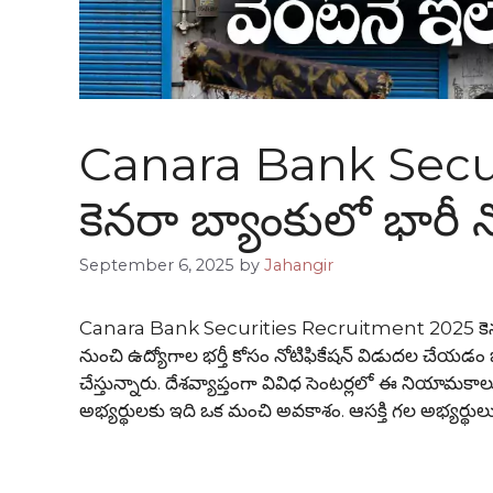
Canara Bank Secur
కెనరా బ్యాంకులో భారీ న
September 6, 2025
by
Jahangir
Canara Bank Securities Recruitment 2025 కెనర
నుంచి ఉద్యోగాల భర్తీ కోసం నోటిఫికేషన్ విడుదల చేయడం జరిగిం
చేస్తున్నారు. దేశవ్యాప్తంగా వివిధ సెంటర్లలో ఈ నియామకాలు
అభ్యర్థులకు ఇది ఒక మంచి అవకాశం. ఆసక్తి గల అభ్యర్థులు