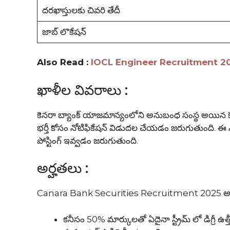
దరఖాస్తులకు చివరి తేదీ
జాబ్ లొకేషన్
Also Read :
IOCL Engineer Recruitment 2025 |
ఖాళీల వివరాలు :
కెనరా బ్యాంక్ యాజమాన్యంలోని అనుబంధ సంస్థ అయిన కెనరా బ
భర్తీ కోసం నోటిఫికేషన్ విడుదల చేయడం జరుగుతుంది. ఈ నోట
పోస్టింగ్ ఇవ్వడం జరుగుతుంది.
అర్హతలు :
Canara Bank Securities Recruitment 2025 అభ్యర్థుల
కనీసం 50% మార్కులతో ఏదైనా స్ట్రీమ్ లో డిగ్రీ ఉత్త