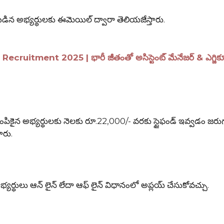
చేయబడిన అభ్యర్థులకు ఈమెయిల్ ద్వారా తెలియజేస్తారు.
uitment 2025 | భారీ జీతంతో అసిస్టెంట్ మేనేజర్ & ఎగ్జిక్య
 అభ్యర్థులకు నెలకు రూ.22,000/- వరకు స్టైఫండ్ ఇవ్వడం జరుగ
ారు.
లు ఆన్ లైన్ లేదా ఆఫ్ లైన్ విధానంలో అప్లయ్ చేసుకోవచ్చు.