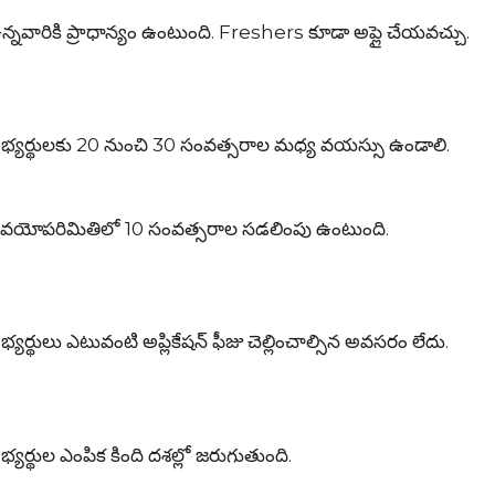
రికి ప్రాధాన్యం ఉంటుంది. Freshers కూడా అప్లై చేయవచ్చు.
ర్థులకు 20 నుంచి 30 సంవత్సరాల మధ్య వయస్సు ఉండాలి.
 వయోపరిమితిలో 10 సంవత్సరాల సడలింపు ఉంటుంది.
లు ఎటువంటి అప్లికేషన్ ఫీజు చెల్లించాల్సిన అవసరం లేదు.
థుల ఎంపిక కింది దశల్లో జరుగుతుంది.