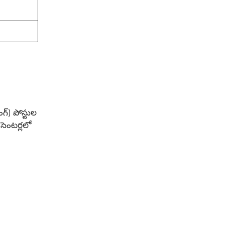
గ్) పోస్టుల
 సెంటర్లలో