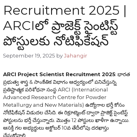
Recruitment 2025 |
ARCIలో ప్రాజెక్ట్ సైంటిస్ట్
పోస్టులకు నోటిఫికేషన్
September 19, 2025
by
Jahangir
ARCI Project Scientist Recruitment 2025
: భారత
ప్రభుత్వ శాస్త్ర & సాంకేతిక విభాగం ఆధ్వర్యంలో పనిచేస్తున్న
ప్రతిష్టాత్మక పరిశోధనా సంస్థ ARCI (International
Advanced Research Centre for Powder
Metallurgy and New Materials) ఉద్యోగాల భర్తీ కోసం
నోటిఫికేషన్ విడుదల చేసిది. ఈ రిక్రూట్మెంట్ ద్వారా ప్రాజెక్ట్ సైంటిస్ట్
పోస్టులను భర్తీ చేస్తున్నారు. మొత్తం 12 పోస్టులు ఖాళీగా ఉన్నాయి.
ఆసక్తి గల అభ్యర్థులు అక్టోబర్ 10వ తేదీలోపు దరఖాస్తు
చేసుకోవాలి.