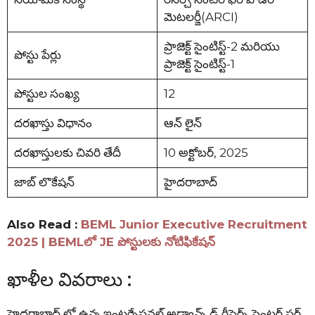
మెటలర్జీ(ARCI)
ప్రాజెక్ట్ సైంటిస్ట్-2 మరియు
పోస్టు పేర్లు
ప్రాజెక్ట్ సైంటిస్ట్-1
పోస్టుల సంఖ్య
12
దరఖాస్తు విధానం
ఆన్ లైన్
దరఖాస్తులకు చివరి తేదీ
10 అక్టోబర్, 2025
జాబ్ లొకేషన్
హైదరాబాద్
Also Read :
BEML Junior Executive Recruitment
2025 | BEMLలో JE పోస్టులకు నోటిఫికేషన్
ఖాళీల వివరాలు :
హైదరాబాద్ లో ఉన్న ఇంటర్నేషనల్ అడ్వాన్స్ డ్ రీసెర్చ్ సెంటర్ ఫర్