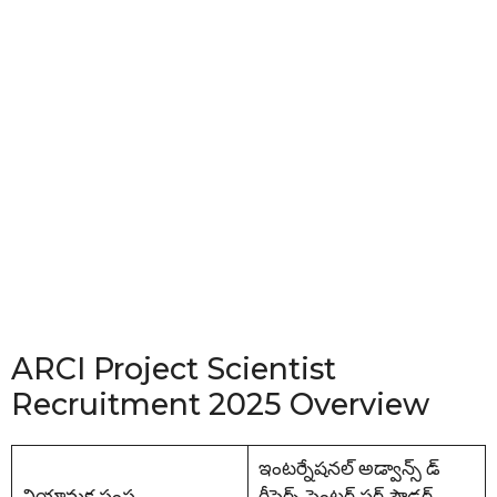
ARCI Project Scientist
Recruitment 2025 Overview
ఇంటర్నేషనల్ అడ్వాన్స్ డ్
నియామక సంస్థ
రీసెర్చ్ సెంటర్ ఫర్ పౌడర్