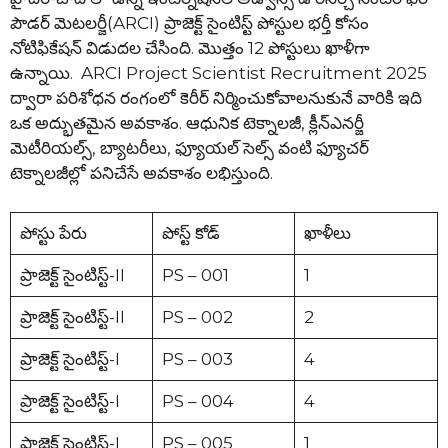
పౌడర్ మెటలర్జీ(ARCI) ప్రాజెక్ట్ సైంటిస్ట్ పోస్టుల భర్తీ కోసం
నోటిఫికేషన్ విడుదల చేసింది. మొత్తం 12 పోస్టులు ఖాళీగా
ఉన్నాయి. ARCI Project Scientist Recruitment 2025
ద్వారా పరిశోధన రంగంలో కెరీర్ నిర్మించుకోవాలనుకునే వారికి ఇది
ఒక అద్భుతమైన అవకాశం. ఆధునిక టెక్నాలజీ, క్లీన్ఎనర్జీ
మెటీరియల్స్, బ్యాటరీలు, ఫ్యూయల్ సెల్స్ వంటి ఫ్యూచర్
టెక్నాలజీల్లో పనిచేసే అవకాశం లభిస్తుంది.
పోస్టు పేరు
పోస్ట్ కోడ్
ఖాళీలు
ప్రాజెక్ట్ సైంటిస్ట్-II
PS – 001
1
ప్రాజెక్ట్ సైంటిస్ట్-II
PS – 002
2
ప్రాజెక్ట్ సైంటిస్ట్-I
PS – 003
4
ప్రాజెక్ట్ సైంటిస్ట్-I
PS – 004
4
ప్రాజెక్ట్ సైంటిస్ట్-I
PS – 005
1