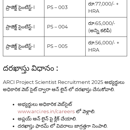
రూ.77,000/- +
ప్రాజెక్ట్ సైంటిస్ట్-I
PS – 003
HRA
రూ.65,000/-
ప్రాజెక్ట్ సైంటిస్ట్-I
PS – 004
(అన్ని కలిపి)
రూ.56,000/- +
ప్రాజెక్ట్ సైంటిస్ట్-I
PS – 005
HRA
దరఖాస్తు విధానం :
ARCI Project Scientist Recruitment 2025 అభ్యర్థులు
అధికారిక వెబ్ సైట్ ద్వారా ఆన్ లైన్ లో దరఖాస్తు చేసుకోవాలి.
అభ్యర్థులు అధికారిక వెబ్‌సైట్
www.arci.res.in/careers
లో వెళ్లాలి.
అప్లయ్ ఆన్ లైన్ పై క్లిక్ చేయాలి.
దరఖాస్తు ఫారమ్ లో వివరాలు జాగ్రత్తగా నింపాలి.