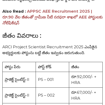
Also Read :
APPSC AEE Recruitment 2025 |
రూ.90 వేల జీతంతో గ్రామీణ నీటి సరఫరా శాఖలో AEE పోస్టులకు
నోటిఫికేషన్
జీతం వివరాలు :
ARCI Project Scientist Recruitment 2025 ఎంపికైన
అభ్యర్థులకు పోస్టును బట్టి జీతం ఇవ్వడం జరుగుతుంది.
పోస్టు పేరు
పోస్ట్ కోడ్
జీతం
రూ.92,000/- +
ప్రాజెక్ట్ సైంటిస్ట్-II
PS – 001
HRA
రూ.67,000/- +
ప్రాజెక్ట్ సైంటిస్ట్-II
PS – 002
HRA