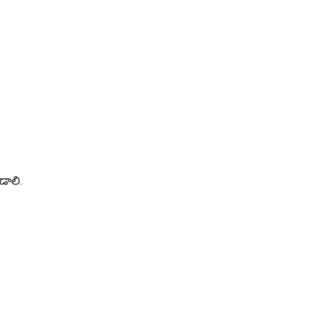
డాలి.