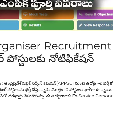
ganiser Recruitment
ర్ పోస్టులకు నోటిఫికేషన్
్రదేశ్ పబ్లిక్ సర్వీస్ కమిషన్(APPSC) నుంచి ఉద్యోగాల భర్తీ క
్గనైజర్ పోస్టులను భర్తీ చేస్తున్నారు. మొత్తం 10 పోస్టులు ఖాళీగా ఉన్నాయి
ైన్‌లో దరఖాస్తు చేసుకోవచ్చు. ఈ ఉద్యోగాలకు Ex-Service Person