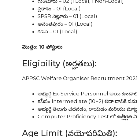
గుంటూరు – 02 (1 Local, 1 Non-Local)
ప్రకాశం – 01 (Local)
SPSR నెల్లూరు – 01 (Local)
అనంతపురం – 01 (Local)
కడప – 01 (Local)
మొత్తం: 10 పోస్టులు
Eligibility (అర్హతలు):
APPSC Welfare Organiser Recruitment 2025 పోస్టు
అభ్యర్థి Ex-Service Personnel అయి ఉండాలి
కనీసం Intermediate (10+2) లేదా దానికి సమాన
అభ్యర్థి తెలుగు చదవడం, రాయడం మరియు మాట్ల
Computer Proficiency Test లో ఉత్తీర్ణత సా
Age Limit (వయోపరిమితి):