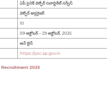
ఏపీ సైనిక్ వెల్ఫేర్ సబార్డినేట్ సర్వీస్
వెల్ఫేర్ ఆర్గనైజర్
10
09 అక్టోబర్ – 29 అక్టోబర్, 2025
ఆన్ లైన్
https://psc.ap.gov.in
r Recruitment 2025