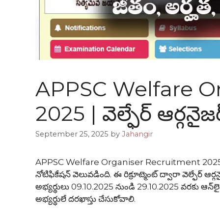
APPSC Welfare Or
2025 | వెల్ఫేర్ ఆర్గనైజ
September 25, 2025
by
Jahangir
APPSC Welfare Organiser Recruitment 2025 : ఆంధ్రప
నోటిఫికేషన్ వెలువడింది. ఈ రిక్రూట్మెంట్ ద్వారా వెల్ఫేర్ ఆర
అభ్యర్థులు 09.10.2025 నుండి 29.10.2025 వరకు ఆన్‌ల
అభ్యర్థులే దరఖాస్తు చేసుకోవాలి.