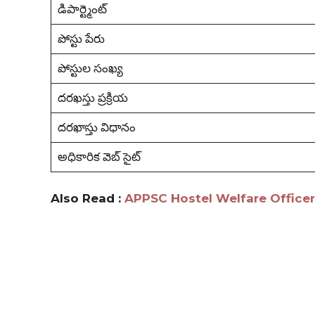
డిపార్ట్మెంట్
పోస్టు పేరు
పోస్టుల సంఖ్య
దరఖస్తు ప్రక్రియ
దరఖాస్తు విధానం
అధికారిక వెబ్ సైట్
Also Read :
APPSC Hostel Welfare Office