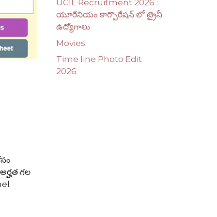
UCIL Recruitment 2026 :
యూరేనియం కార్పొరేషన్ లో ట్రైనీ
ఉద్యోగాలు
Movies
Time line Photo Edit
2026
ోసం
. అర్హత గల
nel