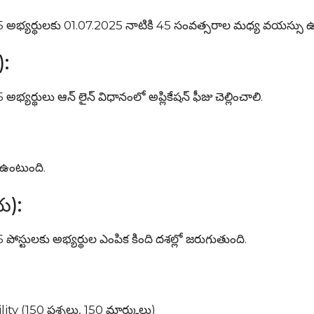
యర్థులకు 01.07.2025 నాటికి 45 సంవత్సరాల మధ్య వయస్సు ఉ
):
ులు ఆన్ లైన్ విధానంలో అప్లికేషన్ ఫీజు చెల్లించాలి.
ు ఉంటుంది.
య):
ులకు అభ్యర్థుల ఎంపిక కింది దశల్లో జరుగుతుంది.
 (150 ప్రశ్నలు, 150 మార్కులు)