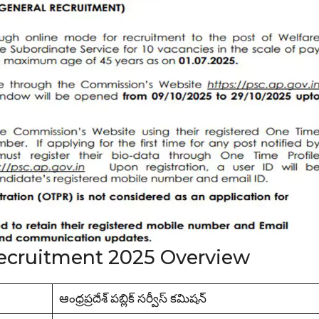
ecruitment 2025 Overview
ఆంధ్రప్రదేశ్ పబ్లిక్ సర్వీస్ కమిషన్