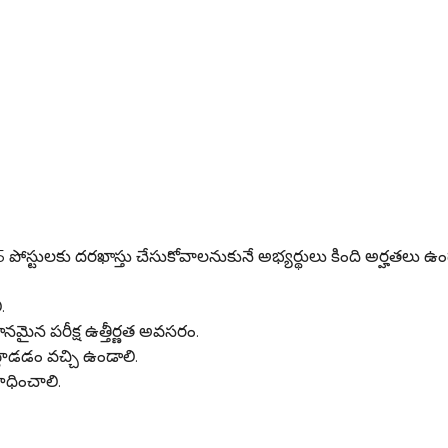
లకు దరఖాస్తు చేసుకోవాలనుకునే అభ్యర్థులు కింది అర్హతలు ఉం
.
మైన పరీక్ష ఉత్తీర్ణత అవసరం.
ాడడం వచ్చి ఉండాలి.
ధించాలి.