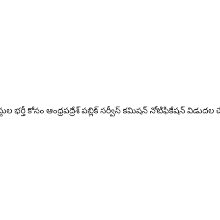
పోస్టుల భర్తీ కోసం ఆంధ్రపద్రేశ్ పబ్లిక్ సర్వీస్ కమిషన్ నోటిఫికేషన్ విడుదల చ