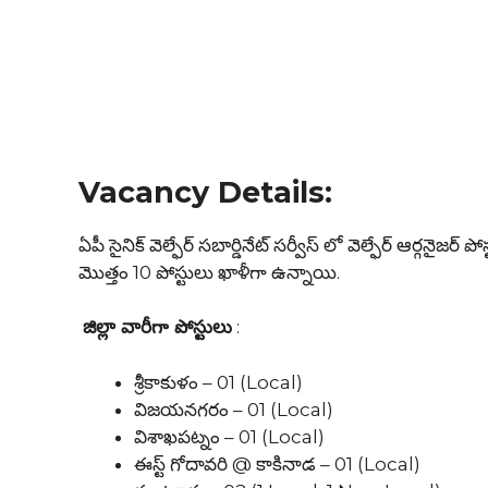
Vacancy Details:
ఏపీ సైనిక్ వెల్ఫేర్ సబార్డినేట్ సర్వీస్ లో వెల్ఫేర్ ఆర్గనైజర్ 
మొత్తం 10 పోస్టులు ఖాళీగా ఉన్నాయి.
జిల్లా వారీగా పోస్టులు
:
శ్రీకాకుళం – 01 (Local)
విజయనగరం – 01 (Local)
విశాఖపట్నం – 01 (Local)
ఈస్ట్ గోదావరి @ కాకినాడ – 01 (Local)